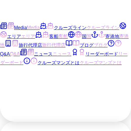
Media
Media
クルーズライン
クルーズライン
エリア
エリア
客船
客船
国
国
寄港地
寄港
地
旅行代理店
旅行代理店
ブログ
ブログ
Q&A
Q&A
ニュース
ニュース
リーダーボード
リー
ダーボード
クルーズマンズとは
クルーズマンズとは