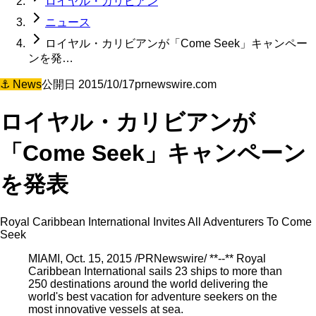
ロイヤル・カリビアン
ニュース
ロイヤル・カリビアンが「Come Seek」キャンペー
ンを発…
⚓
News
公開日
2015/10/17
prnewswire.com
ロイヤル・カリビアンが
「Come Seek」キャンペーン
を発表
Royal Caribbean International Invites All Adventurers To Come
Seek
MIAMI, Oct. 15, 2015 /PRNewswire/ **--** Royal
Caribbean International sails 23 ships to more than
250 destinations around the world delivering the
world's best vacation for adventure seekers on the
most innovative vessels at sea.