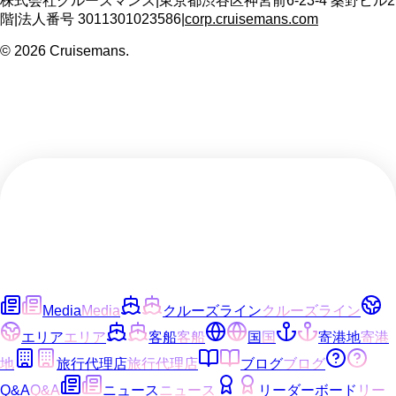
株式会社クルーズマンズ
|
東京都渋谷区神宮前6-23-4 桑野ビル2
階
|
法人番号
3011301023586
|
corp.cruisemans.com
©
2026
Cruisemans.
Media
Media
クルーズライン
クルーズライン
エリア
エリア
客船
客船
国
国
寄港地
寄港
地
旅行代理店
旅行代理店
ブログ
ブログ
Q&A
Q&A
ニュース
ニュース
リーダーボード
リー