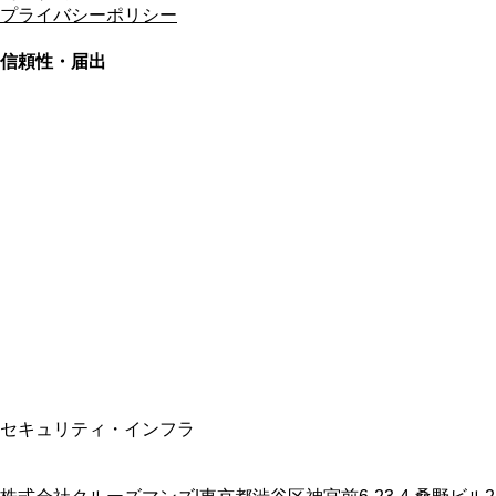
プライバシーポリシー
信頼性・届出
総合旅行業務取扱管理者
資格保有
適格請求書発行事業者
T3011301023586
SSL/TLS暗号化通信
セキュリティ・インフラ