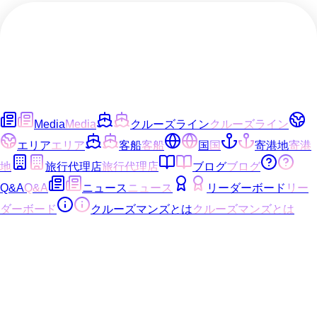
Media
Media
クルーズライン
クルーズライン
エリア
エリア
客船
客船
国
国
寄港地
寄港
地
旅行代理店
旅行代理店
ブログ
ブログ
Q&A
Q&A
ニュース
ニュース
リーダーボード
リー
ダーボード
クルーズマンズとは
クルーズマンズとは