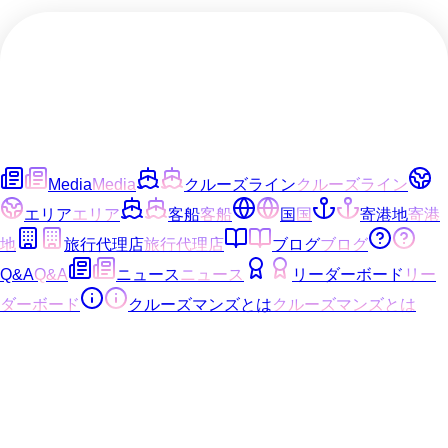
Media
Media
クルーズライン
クルーズライン
エリア
エリア
客船
客船
国
国
寄港地
寄港
地
旅行代理店
旅行代理店
ブログ
ブログ
Q&A
Q&A
ニュース
ニュース
リーダーボード
リー
ダーボード
クルーズマンズとは
クルーズマンズとは