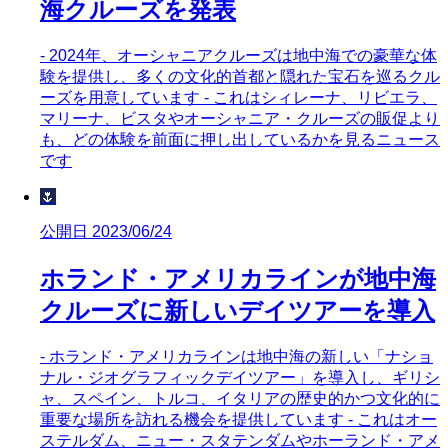
海クルーズを発表
- 2024年、オーシャニアクルーズは地中海での豪華な体
験を提供し、多くの文化的首都と隠れた宝石を巡るクル
ーズを用意しています - これはシィレーナ、リビエラ、
マリーナ、ビスタやオーシャニア・クルーズの販促より
も、どの体験を前面に押し出しているかを見るニュース
です
🌷
公開日 2023/06/24
ホランド・アメリカラインが地中海
クルーズに新しいデイツアーを導入
- ホランド・アメリカラインは地中海の新しい「ナショ
ナル・ジオグラフィックデイツアー」を導入し、ギリシ
ャ、スペイン、トルコ、イタリアの歴史的かつ文化的に
重要な場所を訪れる機会を提供しています - これはオー
ステルダム、ニュー・スタテンダムやホーランド・アメ