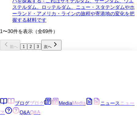
パを探索する - これはザイデルダム、ザーンダム、ウエ
ステルダム、ロッテルダム、ニュー・スタテンダムやホ
ーランド・アメリカ・ラインの旅程や寄港地の変化を把
握する材料です
1〜30件を表示（全69件）
前へ
1
2
3
次へ
ブログ
ブログ
Media
Media
ニュース
ニュー
ス
Q&A
Q&A