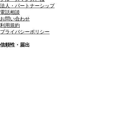
法人・パートナーシップ
電話相談
お問い合わせ
利用規約
プライバシーポリシー
信頼性・届出
総合旅行業務取扱管理者
資格保有
適格請求書発行事業者
T3011301023586
SSL/TLS暗号化通信