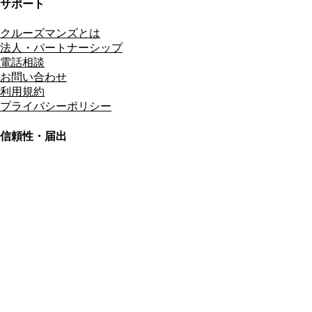
サポート
クルーズマンズとは
法人・パートナーシップ
電話相談
お問い合わせ
利用規約
プライバシーポリシー
信頼性・届出
総合旅行業務取扱管理者
資格保有
適格請求書発行事業者
T3011301023586