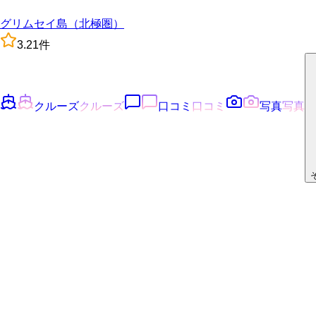
グリムセイ島（北極圏）
3.2
1
件
クルーズ
クルーズ
口コミ
口コミ
写真
写真