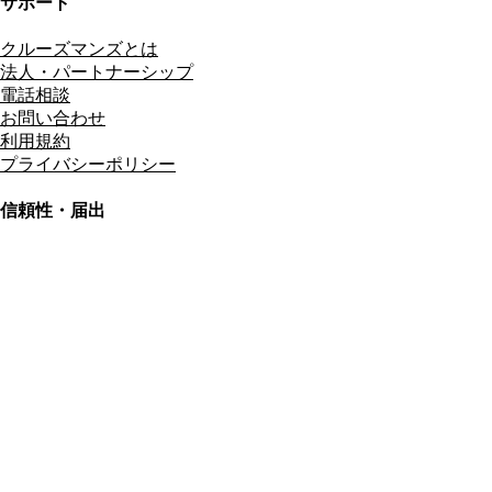
サポート
クルーズマンズとは
法人・パートナーシップ
電話相談
お問い合わせ
利用規約
プライバシーポリシー
信頼性・届出
総合旅行業務取扱管理者
資格保有
適格請求書発行事業者
T3011301023586