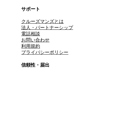
サポート
クルーズマンズとは
法人・パートナーシップ
電話相談
お問い合わせ
利用規約
プライバシーポリシー
信頼性・届出
総合旅行業務取扱管理者
資格保有
適格請求書発行事業者
T3011301023586