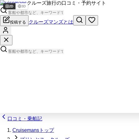
Cruisemans
クルーズ旅行の口コミ・予約サイト
2D
3D
クルーズマンズとは
投稿する
口コミ・乗船記
Cruisemansトップ