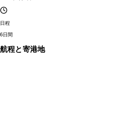
日程
6日間
航程と寄港地