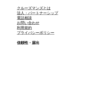
クルーズマンズとは
法人・パートナーシップ
電話相談
お問い合わせ
利用規約
プライバシーポリシー
信頼性・届出
総合旅行業務取扱管理者
資格保有
適格請求書発行事業者
T3011301023586