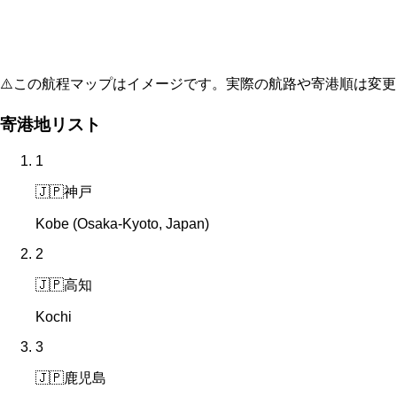
⚠️
この航程マップはイメージです。実際の航路や寄港順は変更
寄港地リスト
1
🇯🇵
神戸
Kobe (Osaka-Kyoto, Japan)
2
🇯🇵
高知
Kochi
3
🇯🇵
鹿児島