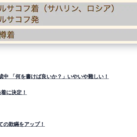
成中 「何を書けば良いか？」いやいや難しい！
発着に決定！
ての欺瞞をアップ！