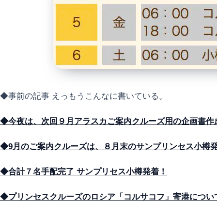
◆事前の記事 えっもうこんなに書いている。
◆今夜は、次回９月アラスカご案内クルーズ用の企画書作
◆9月のご案内クルーズは、８月末のサンプリンセス小樽
◆合計７名手配完了 サンプリセス小樽発着！
◆プリンセスクルーズのロシア「コルサコフ」寄港につい