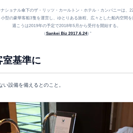
ナショナル傘下のザ・リッツ・カールトン・ホテル・カンパニーは、22
、小型の豪華客船3隻を運営し、ゆとりある旅程、広々とした船内空間を
週こうは2019年の予定で2018年5月から受付を開始する。
（
Sankei Biz 2017.6.24
) “
客室基準に
ない設備を備えるとのこと。