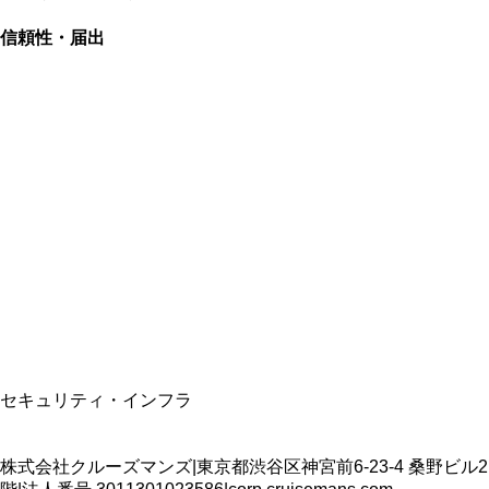
信頼性・届出
総合旅行業務取扱管理者
資格保有
適格請求書発行事業者
T3011301023586
SSL/TLS暗号化通信
セキュリティ・インフラ
株式会社クルーズマンズ
|
東京都渋谷区神宮前6-23-4 桑野ビル2