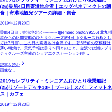
(26)乗船4日目寄港地金沢｜エッグベネディクトの朝
食｜寄港地観光ツアーの詳細・集合
2019年12月20日
乗船4日目：寄港地金沢 ----------- ![](embed:photo/79556) 北九州
港からの区間乗船のひとりクルーズ旅4日目(クルーズ行程とし
ては7日目)。この日の寄港地は金沢です。 朝6時前の空模様は
薄い朝焼け。天気予報は曇り〜雨とのこと。金沢では瀬レブリ
ティクルーズ主催のショアエクスカーション(寄…
記事を読む
画像なし
2019セレブリティ・ミレニアムおひとり様乗船記
(25)リゾートデッキ10F｜プール｜スパ｜フィットネ
ス｜カフェ
2019年12月20日