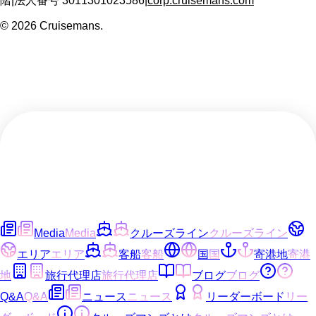
階
|
法人番号
3011301023586
|
corp.cruisemans.com
©
2026
Cruisemans.
Media
Media
クルーズライン
クルーズライン
エリア
エリア
客船
客船
国
国
寄港地
寄港
地
旅行代理店
旅行代理店
ブログ
ブログ
Q&A
Q&A
ニュース
ニュース
リーダーボード
リー