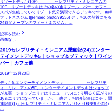
リゾートデッキ(10F) ------------ セレブリティ・ミレニアムの
10F、リゾートデッキはその名の通りプール、バー、カフェ、
スパが集結していてリゾート気分満喫できるデッキです。 ###
フットネスジム ![](embed:photo/79536) デッキ10の船首にある
24時間オープンのフィットネスジム。…
記事を読む
画像なし
2019セレブリティ・ミレニアム乗船記(24)エンター
テイメントデッキ5｜ショップ＆ブティック｜ワイン
バー｜カフェ他
2019年12月20日
デッキ5:エンターテイメントデッキ ----------------- セレブリテ
ィ・ミレニアムの5F、エンターテイメントデッキはショップ
が充実！ショップエリアはリニューアルにより明るく広がりの
あるエリアになっていました。 ↓他デッキ紹介記事はコチラ 関
連記事(1)：[セレブリティ・ミレニアムおひとり様乗船記(14)
…