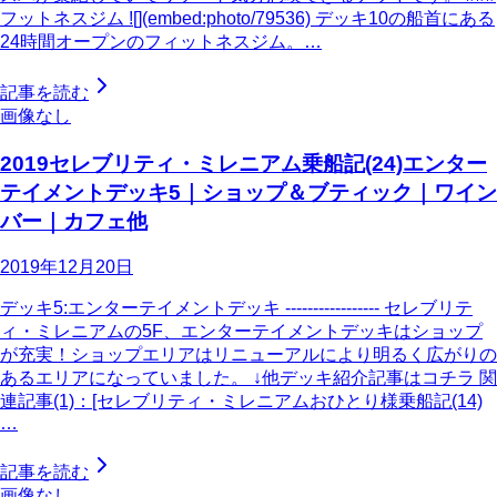
フットネスジム ![](embed:photo/79536) デッキ10の船首にある
24時間オープンのフィットネスジム。…
記事を読む
画像なし
2019セレブリティ・ミレニアム乗船記(24)エンター
テイメントデッキ5｜ショップ＆ブティック｜ワイン
バー｜カフェ他
2019年12月20日
デッキ5:エンターテイメントデッキ ----------------- セレブリテ
ィ・ミレニアムの5F、エンターテイメントデッキはショップ
が充実！ショップエリアはリニューアルにより明るく広がりの
あるエリアになっていました。 ↓他デッキ紹介記事はコチラ 関
連記事(1)：[セレブリティ・ミレニアムおひとり様乗船記(14)
…
記事を読む
画像なし