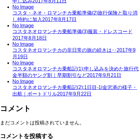
申し込み
2017年8月11日
No Image
コスタ・ネオ・ロマンチカ乗船準備(2)旅行保険と取り消
し特約に加入
2017年8月17日
No Image
コスタネオロマンチカ乗船準備(3)服装・ドレスコード
2017年8月18日
No Image
コスタネオロマンチカの非日常の旅の続きは‥
2017年9
月19日
No Image
コスタネオロマンチカ乗船記(1):申し込みを決めた旅行代
金半額のヤング割｜早期割引など
2017年9月21日
No Image
コスタネオロマンチカ乗船記(2):1日目-1|金沢港の様子・
出航｜ボートドリル
2017年9月22日
コメント
まだコメントは投稿されていません。
コメントを投稿する