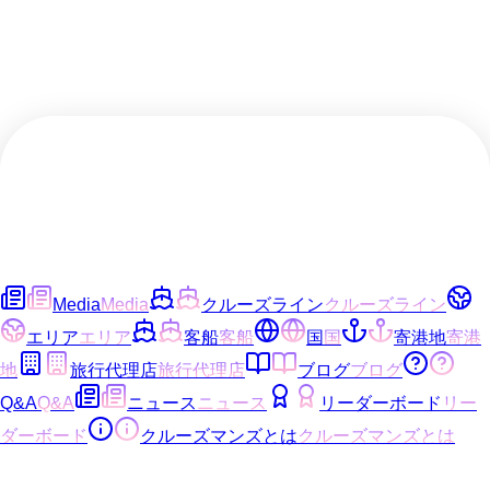
Media
Media
クルーズライン
クルーズライン
エリア
エリア
客船
客船
国
国
寄港地
寄港
地
旅行代理店
旅行代理店
ブログ
ブログ
Q&A
Q&A
ニュース
ニュース
リーダーボード
リー
ダーボード
クルーズマンズとは
クルーズマンズとは