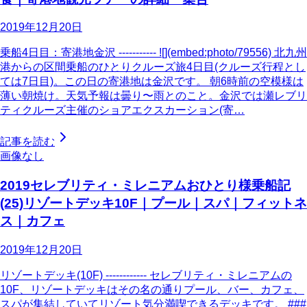
2019年12月20日
乗船4日目：寄港地金沢 ----------- ![](embed:photo/79556) 北九州
港からの区間乗船のひとりクルーズ旅4日目(クルーズ行程とし
ては7日目)。この日の寄港地は金沢です。 朝6時前の空模様は
薄い朝焼け。天気予報は曇り〜雨とのこと。金沢では瀬レブリ
ティクルーズ主催のショアエクスカーション(寄…
記事を読む
画像なし
2019セレブリティ・ミレニアムおひとり様乗船記
(25)リゾートデッキ10F｜プール｜スパ｜フィットネ
ス｜カフェ
2019年12月20日
リゾートデッキ(10F) ------------ セレブリティ・ミレニアムの
10F、リゾートデッキはその名の通りプール、バー、カフェ、
スパが集結していてリゾート気分満喫できるデッキです。 ###