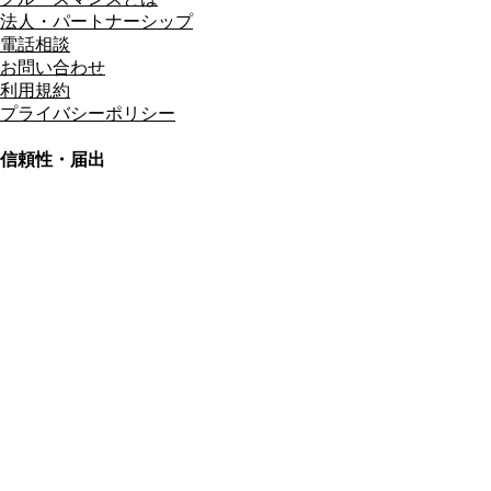
法人・パートナーシップ
電話相談
お問い合わせ
利用規約
プライバシーポリシー
信頼性・届出
総合旅行業務取扱管理者
資格保有
適格請求書発行事業者
T3011301023586
SSL/TLS暗号化通信