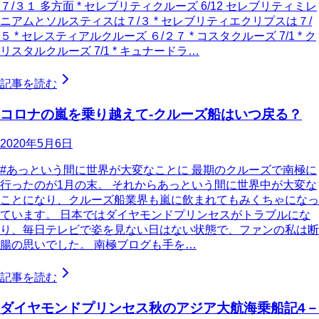
７/３１ 多方面 * セレブリティクルーズ 6/12 セレブリティミレ
ニアムとソルスティスは７/３ * セレブリティエクリプスは７/
５ * セレスティアルクルーズ ６/２７ * コスタクルーズ 7/1 * ク
リスタルクルーズ 7/1 * キュナードラ…
記事を読む
コロナの嵐を乗り越えて-クルーズ船はいつ戻る？
2020年5月6日
#あっという間に世界が大変なことに 最期のクルーズで南極に
行ったのが1月の末。 それからあっという間に世界中が大変な
ことになり、クルーズ船業界も嵐に飲まれてもみくちゃになっ
ています。 日本ではダイヤモンドプリンセスがトラブルにな
り、毎日テレビで姿を見ない日はない状態で、ファンの私は断
腸の思いでした。 南極ブログも手を…
記事を読む
ダイヤモンドプリンセス秋のアジア大航海乗船記4－