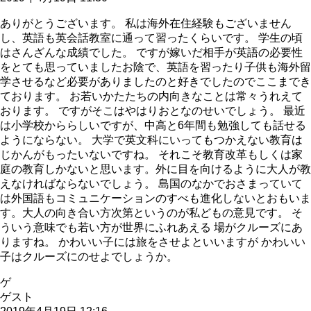
ありがとうございます。 私は海外在住経験もございません
し、英語も英会話教室に通って習ったくらいです。 学生の頃
はさんざんな成績でした。 ですが嫁いだ相手が英語の必要性
をとても思っていましたお陰で、英語を習ったり子供も海外留
学させるなど必要がありましたのと好きでしたのでここまでき
ております。 お若いかたたちの内向きなことは常々うれえて
おります。 ですがそこはやはりおとなのせいでしょう。 最近
は小学校かららしいですが、中高と6年間も勉強しても話せる
ようにならない。 大学で英文科にいってもつかえない教育は
じかんがもったいないですね。 それこそ教育改革もしくは家
庭の教育しかないと思います。外に目を向けるように大人が教
えなければならないでしょう。 島国のなかでおさまっていて
は外国語もコミュニケーションのすべも進化しないとおもいま
す。大人の向き合い方次第というのが私どもの意見です。 そ
ういう意味でも若い方が世界にふれあえる 場がクルーズにあ
りますね。 かわいい子には旅をさせよといいますが かわいい
子はクルーズにのせよでしょうか。
ゲ
ゲスト