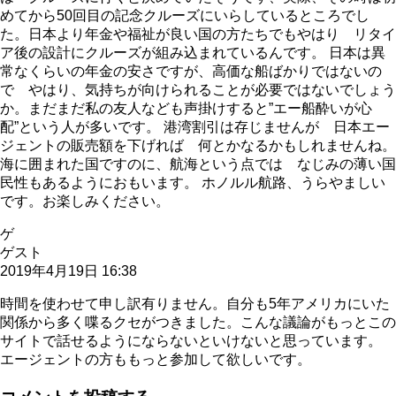
めてから50回目の記念クルーズにいらしているところでし
た。日本より年金や福祉が良い国の方たちでもやはり リタイ
ア後の設計にクルーズが組み込まれているんです。 日本は異
常なくらいの年金の安さですが、高価な船ばかりではないの
で やはり、気持ちが向けられることが必要ではないでしょう
か。まだまだ私の友人なども声掛けすると”エー船酔いが心
配”という人が多いです。 港湾割引は存じませんが 日本エー
ジェントの販売額を下げれば 何とかなるかもしれませんね。
海に囲まれた国ですのに、航海という点では なじみの薄い国
民性もあるようにおもいます。 ホノルル航路、うらやましい
です。お楽しみください。
ゲ
ゲスト
2019年4月19日 16:38
時間を使わせて申し訳有りません。自分も5年アメリカにいた
関係から多く喋るクセがつきました。こんな議論がもっとこの
サイトで話せるようにならないといけないと思っています。
エージェントの方ももっと参加して欲しいです。