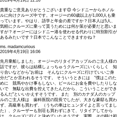
2019年4月19日 12:16
貴重なご意見ありがとうございます😊 今シドニーからホノル
ルに向けクルーズ中です。オージーの60歳以上が1,000人も乗
っています。やはり、語学と年金の差ですか？日本人は5人、
気軽にクルーズに乗って貰うためには何か策が必要だと思いま
すが？オージーにはシドニー港を使わせる代わりに特別割引が
あるみたいです？日本でこんなことできますかね？
ms. madamcurious
2019年4月19日 16:06
先月乗船しました、オージーのリタイアカップルのご主人様の
話ですが、彼らは結構しょっちゅうクルーズにいくらしく 知
り合いなどから”お前は そんなにクルーズに行けていいご身
分だ”とか言われるそうです。 そういうときには ”僕はこのた
めに 競馬やかけ事もしない、ビールにお金を費やしたりしな
いで 無駄な出費を控えてきたんだから、こういうことができ
るんだ”といいかえすそうです。 また 別のカナダ人のカップ
ルのご主人様は 歯科医院の院長でしたが、大きな豪邸も買わ
ず、高級車も買わず、（うちの車はヒュンダイよと言ってまし
た）、クルーザーも別荘も買わずにきて、リタイアしてから
は クルーズに行くと決めていたそうです、実際、その時は初