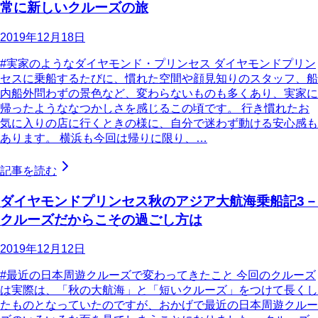
常に新しいクルーズの旅
2019年12月18日
#実家のようなダイヤモンド・プリンセス ダイヤモンドプリン
セスに乗船するたびに、慣れた空間や顔見知りのスタッフ、船
内船外問わずの景色など、変わらないものも多くあり、実家に
帰ったようななつかしさを感じるこの頃です。 行き慣れたお
気に入りの店に行くときの様に、自分で迷わず動ける安心感も
あります。 横浜も今回は帰りに限り、…
記事を読む
ダイヤモンドプリンセス秋のアジア大航海乗船記3－
クルーズだからこその過ごし方は
2019年12月12日
#最近の日本周遊クルーズで変わってきたこと 今回のクルーズ
は実際は、「秋の大航海」と「短いクルーズ」をつけて長くし
たものとなっていたのですが、おかげで最近の日本周遊クルー