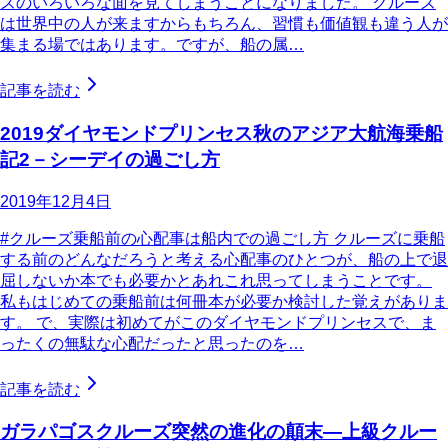
ズのいろいろな面を見てしまうことになりました。 クルーズ
は世界中の人が来ますからもちろん、習慣も価値観も違う人が
集まる場ではあります。ですが、船の属…
記事を読む
2019ダイヤモンドプリンセス秋のアジア大航海乗船
記2－シーデイの過ごし方
2019年12月4日
#クルーズ乗船前の心配事は船内での過ごし方 クルーズに乗船
する前のどんなだろうと考える心配事のひとつが、船の上で退
屈しないか本でも必要かとあれこれ思ってしまうことです。
私もはじめての乗船前は何冊本が必要か検討した覚えがありま
す。 で、実際は初めてがこのダイヤモンドプリンセスで、ま
ったくの無駄な心配だったと思ったのを…
記事を読む
ガラパゴスクルーズ突然の進化の顛末―上級クルー