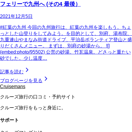
フェリーで九州へ (その4 最後）
2021年12月5日
#紅葉の九州 今回の九州旅行は、紅葉の九州を楽しもう。ちょ
っとした山登りをしてみよう。を目的として、別府、湯布院、
九重連山やまなみ街道ドライブ、平治岳ボランティア登山と盛
りだくさんメニュー。 まずは、別府の砂湯から。 ![]
(embed:photo/95502) 公営の砂湯。竹瓦温泉。どさっと重たい
砂でした。少し温度…
記事を読む
ブログページを見る
Cruisemans
クルーズ旅行の口コミ・予約サイト
クルーズ旅行をもっと身近に。
サポート