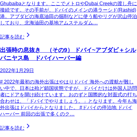
Ghubaibaとなります。ここでメトロやDubai Creekの渡し舟に
接続です。その手前が、ドバイのメインの港ラーシド(Rashid)
港。アブダビの海底油田の掘削などに使う船やリグが沢山停泊
しており、北海油田の基地アムステルダム…
記事を読む
出張時の息抜き （その9） ドバイ~アブダビ＋シル
バニヤス島 ドバイハーバー編
2022年1月29日
# 2022年最初の海外出張はやはりドバイ 海外への渡航が難し
い中で、日本は殆ど鎖国状態ですが、ドバイだけは外国人訪問
者にドアを開け続けています。おのずと国際的な対面式の打ち
合わせは、「ドバイでやりましょう。」となります。今年も海
外出張はドバイからとなりました。 #ドバイの停泊地 ドバイ
ハーバー 前回の出張で多くのク…
記事を読む