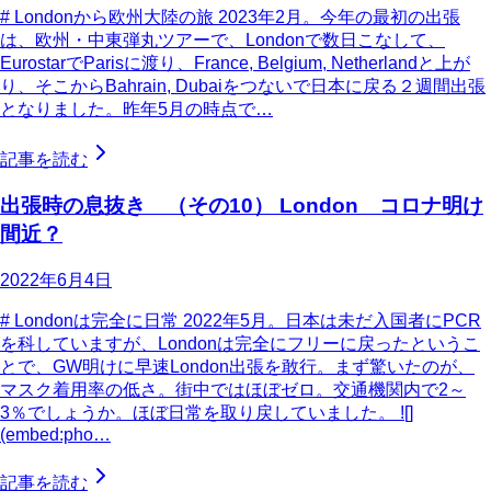
# Londonから欧州大陸の旅 2023年2月。今年の最初の出張
は、欧州・中東弾丸ツアーで、Londonで数日こなして、
EurostarでParisに渡り、France, Belgium, Netherlandと上が
り、そこからBahrain, Dubaiをつないで日本に戻る２週間出張
となりました。昨年5月の時点で…
記事を読む
出張時の息抜き （その10） London コロナ明け
間近？
2022年6月4日
# Londonは完全に日常 2022年5月。日本は未だ入国者にPCR
を科していますが、Londonは完全にフリーに戻ったというこ
とで、GW明けに早速London出張を敢行。まず驚いたのが、
マスク着用率の低さ。街中ではほぼゼロ。交通機関内で2～
3％でしょうか。ほぼ日常を取り戻していました。 ![]
(embed:pho…
記事を読む