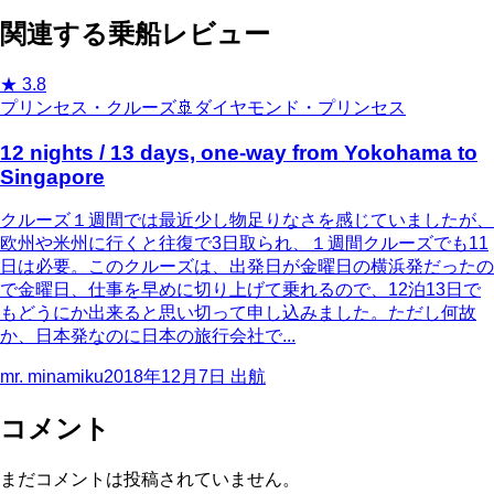
関連する乗船レビュー
★
3.8
プリンセス・クルーズ
🚢
ダイヤモンド・プリンセス
12 nights / 13 days, one-way from Yokohama to
Singapore
クルーズ１週間では最近少し物足りなさを感じていましたが、
欧州や米州に行くと往復で3日取られ、１週間クルーズでも11
日は必要。このクルーズは、出発日が金曜日の横浜発だったの
で金曜日、仕事を早めに切り上げて乗れるので、12泊13日で
もどうにか出来ると思い切って申し込みました。ただし何故
か、日本発なのに日本の旅行会社で...
mr. minamiku
2018年12月7日
出航
コメント
まだコメントは投稿されていません。