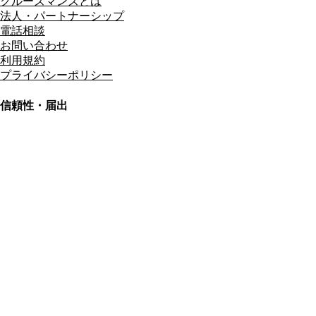
クルーズマンズとは
法人・パートナーシップ
電話相談
お問い合わせ
利用規約
プライバシーポリシー
信頼性・届出
総合旅行業務取扱管理者
資格保有
適格請求書発行事業者
T3011301023586
SSL/TLS暗号化通信