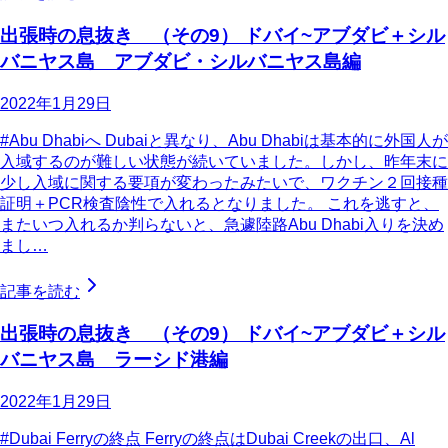
出張時の息抜き （その9） ドバイ~アブダビ＋シル
バニヤス島 アブダビ・シルバニヤス島編
2022年1月29日
#Abu Dhabiへ Dubaiと異なり、Abu Dhabiは基本的に外国人が
入域するのが難しい状態が続いていました。しかし、昨年末に
少し入域に関する要項が変わったみたいで、ワクチン２回接種
証明＋PCR検査陰性で入れるとなりました。 これを逃すと、
またいつ入れるか判らないと、急遽陸路Abu Dhabi入りを決め
まし…
記事を読む
出張時の息抜き （その9） ドバイ~アブダビ＋シル
バニヤス島 ラーシド港編
2022年1月29日
#Dubai Ferryの終点 Ferryの終点はDubai Creekの出口、Al