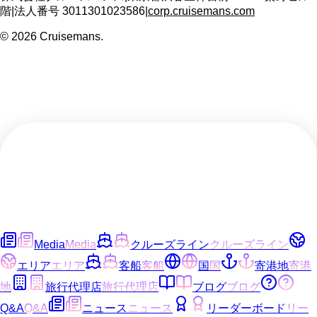
階
|
法人番号
3011301023586
|
corp.cruisemans.com
©
2026
Cruisemans.
Media
Media
クルーズライン
クルーズライン
エリア
エリア
客船
客船
国
国
寄港地
寄港
地
旅行代理店
旅行代理店
ブログ
ブログ
Q&A
Q&A
ニュース
ニュース
リーダーボード
リー