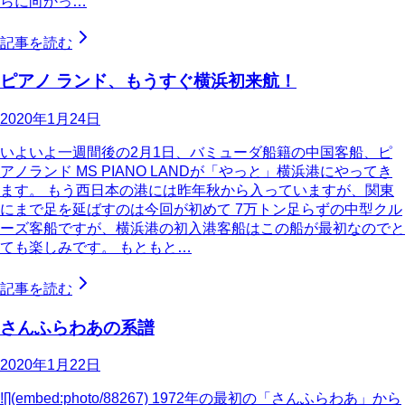
らに向かっ…
記事を読む
ピアノ ランド、もうすぐ横浜初来航！
2020年1月24日
いよいよ一週間後の2月1日、バミューダ船籍の中国客船、ピ
アノランド MS PIANO LANDが「やっと」横浜港にやってき
ます。 もう西日本の港には昨年秋から入っていますが、関東
にまで足を延ばすのは今回が初めて 7万トン足らずの中型クル
ーズ客船ですが、横浜港の初入港客船はこの船が最初なのでと
ても楽しみです。 もともと…
記事を読む
さんふらわあの系譜
2020年1月22日
![](embed:photo/88267) 1972年の最初の「さんふらわあ」から