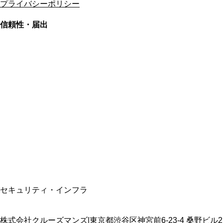
プライバシーポリシー
信頼性・届出
総合旅行業務取扱管理者
資格保有
適格請求書発行事業者
T3011301023586
SSL/TLS暗号化通信
セキュリティ・インフラ
株式会社クルーズマンズ
|
東京都渋谷区神宮前6-23-4 桑野ビル2