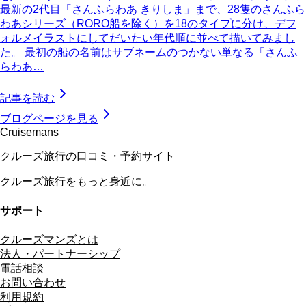
最新の2代目「さんふらわあ きりしま」まで、28隻のさんふら
わあシリーズ（RORO船を除く）を18のタイプに分け、デフ
ォルメイラストにしてだいたい年代順に並べて描いてみまし
た。 最初の船の名前はサブネームのつかない単なる「さんふ
らわあ…
記事を読む
ブログページを見る
Cruisemans
クルーズ旅行の口コミ・予約サイト
クルーズ旅行をもっと身近に。
サポート
クルーズマンズとは
法人・パートナーシップ
電話相談
お問い合わせ
利用規約