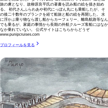
旅の虜となり、故柳原良平氏の著書を読み船の絵を描き始め
る。 初代さんふらわあや初代にっぽん丸にも乗船したが、そ
の後二十数年のブランクを経て船旅と船の絵を再開した。 水
に浮かぶ乗り物なら渡し船からカーフェリー、離島航路等なん
でも乗るが、家庭の事情から長期の外航クルーズ客船にはなか
なか乗れていない。 公式サイトはこちらからどうぞ
www.punipcruises.com
プロフィールを見る