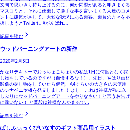
文句で思いきり持ち上げるのに、何か問題があると叩きまくる
マスコミと、それに便乗して勝手な事を言いまくる人達のコメ
ントに嫌気がさして、大変な状況にある乗客、乗員の方々を応
援しようとTwitterに #がんばれ…
記事を読む
ウッドバーニングアートの新作
2020年2月5日
かなりテキトーでおっちょこちょいの私は1日に何度となく探
し物をしているのですが（自慢するな！）、先日、やはり画材
関係の探し物をしていたら偶然、A4ぐらいの大きさの未使用
のシナベニヤ板を発見しました！ よし、これは神様が私に久
しぶりにウッドバーニングアートをやりなさい！と言うお告げ
に違いない！ と普段は神様なんかまるで…
記事を読む
ぱしふぃっくびいなすのギフト商品用イラスト