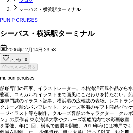
ブログ
シーバス・横浜駅ターミナル
PUNIP CRUISES
シーバス・横浜駅ターミナル
2006年12月14日 23:58
いいね！
0
0件のいいねを見る
mr. punipcruises
船舶専門の画家、イラストレーター。本格海洋画風作品から水
彩画、コミカルなイラストまで画風にこだわりを持たない。船
旅専門誌のイラスト記事、横浜港の広報誌の表紙、レストラン
クルーズ船のパンフレット、クルーズ客船のギフト商品パッケ
ージイラスト等を制作。クルーズ客船のキャラクター「クルボ
ン」の原作者 東京海洋大学やクルーズ客船船内で水彩画教室
を開催、年に1回、横浜で個展を開催、2019年秋には神戸でも
個展を開催した。 少年時代に伊豆大島に行って以来、船と船