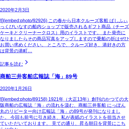
2020年2月3日
![](embed:photo/92926) この春から日本クルーズ客船 ぱしふぃ
っくびいなすの船内ショップで販売されるギフト商品（チーズ
ケーキとクリーナークロス）用のイラストです。 また発売に
なりましたらその商品写真をアップしますので乗船の折はぜひ
お買い求めください。 ところで、クルーズ好き、港好きの方
は背景の港町…
記事を読む
商船三井客船広報誌「海」89号
2020年1月26日
![](embed:photo/89158) 1921年（大正13年）創刊のかつての大
阪商船の広報誌「海」の流れを汲む、商船三井客船 にっぽん
丸のリピーター向け広報誌「海」の89号が発刊になりまし
た。 今回も前号に引き続き、私が表紙のイラストを担当させ
ていただいております。 見ての通り、昇る朝日を背景にこち