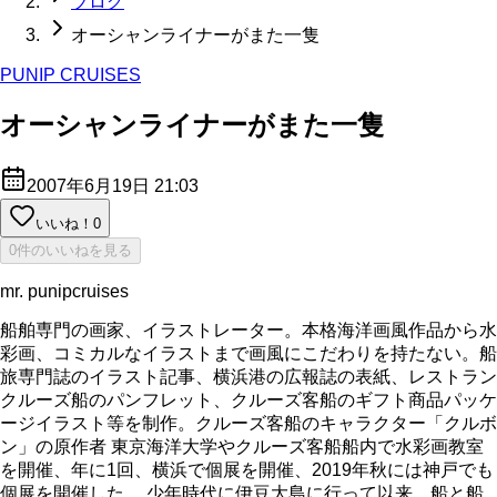
ブログ
オーシャンライナーがまた一隻
PUNIP CRUISES
オーシャンライナーがまた一隻
2007年6月19日 21:03
いいね！
0
0件のいいねを見る
mr. punipcruises
船舶専門の画家、イラストレーター。本格海洋画風作品から水
彩画、コミカルなイラストまで画風にこだわりを持たない。船
旅専門誌のイラスト記事、横浜港の広報誌の表紙、レストラン
クルーズ船のパンフレット、クルーズ客船のギフト商品パッケ
ージイラスト等を制作。クルーズ客船のキャラクター「クルボ
ン」の原作者 東京海洋大学やクルーズ客船船内で水彩画教室
を開催、年に1回、横浜で個展を開催、2019年秋には神戸でも
個展を開催した。 少年時代に伊豆大島に行って以来、船と船