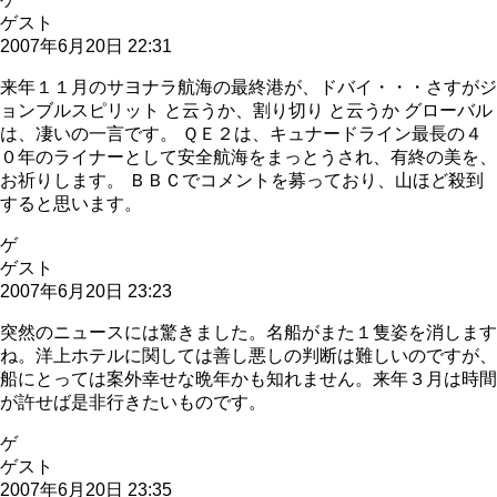
ゲスト
2007年6月20日 22:31
来年１１月のサヨナラ航海の最終港が、ドバイ・・・さすがジ
ョンブルスピリット と云うか、割り切り と云うか グローバル
は、凄いの一言です。 ＱＥ２は、キュナードライン最長の４
０年のライナーとして安全航海をまっとうされ、有終の美を、
お祈りします。 ＢＢＣでコメントを募っており、山ほど殺到
すると思います。
ゲ
ゲスト
2007年6月20日 23:23
突然のニュースには驚きました。名船がまた１隻姿を消します
ね。洋上ホテルに関しては善し悪しの判断は難しいのですが、
船にとっては案外幸せな晩年かも知れません。来年３月は時間
が許せば是非行きたいものです。
ゲ
ゲスト
2007年6月20日 23:35