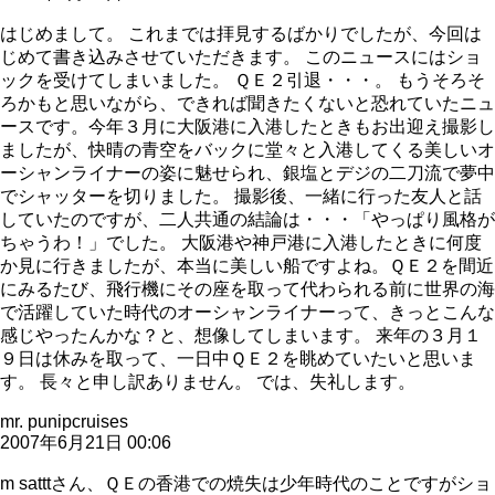
はじめまして。 これまでは拝見するばかりでしたが、今回は
じめて書き込みさせていただきます。 このニュースにはショ
ックを受けてしまいました。 ＱＥ２引退・・・。 もうそろそ
ろかもと思いながら、できれば聞きたくないと恐れていたニュ
ースです。今年３月に大阪港に入港したときもお出迎え撮影し
ましたが、快晴の青空をバックに堂々と入港してくる美しいオ
ーシャンライナーの姿に魅せられ、銀塩とデジの二刀流で夢中
でシャッターを切りました。 撮影後、一緒に行った友人と話
していたのですが、二人共通の結論は・・・「やっぱり風格が
ちゃうわ！」でした。 大阪港や神戸港に入港したときに何度
か見に行きましたが、本当に美しい船ですよね。ＱＥ２を間近
にみるたび、飛行機にその座を取って代わられる前に世界の海
で活躍していた時代のオーシャンライナーって、きっとこんな
感じやったんかな？と、想像してしまいます。 来年の３月１
９日は休みを取って、一日中ＱＥ２を眺めていたいと思いま
す。 長々と申し訳ありません。 では、失礼します。
mr. punipcruises
2007年6月21日 00:06
m satttさん、ＱＥの香港での焼失は少年時代のことですがショ