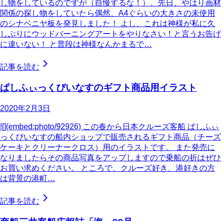
し物をしているのですが（自慢するな！）、先日、やはり画材
関係の探し物をしていたら偶然、A4ぐらいの大きさの未使用
のシナベニヤ板を発見しました！ よし、これは神様が私に久
しぶりにウッドバーニングアートをやりなさい！と言うお告げ
に違いない！ と普段は神様なんかまるで…
記事を読む
ぱしふぃっくびいなすのギフト商品用イラスト
2020年2月3日
![](embed:photo/92926) この春から日本クルーズ客船 ぱしふぃ
っくびいなすの船内ショップで販売されるギフト商品（チーズ
ケーキとクリーナークロス）用のイラストです。 また発売に
なりましたらその商品写真をアップしますので乗船の折はぜひ
お買い求めください。 ところで、クルーズ好き、港好きの方
は背景の港町…
記事を読む