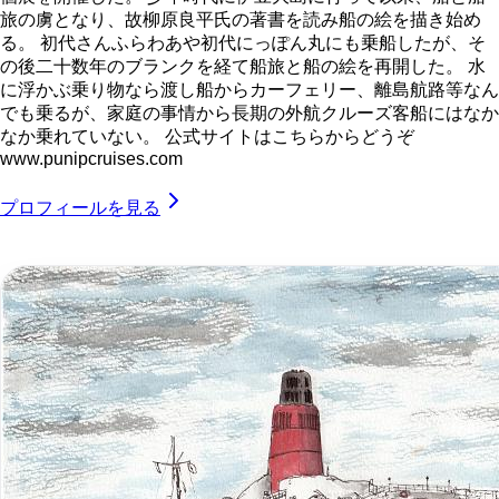
旅の虜となり、故柳原良平氏の著書を読み船の絵を描き始め
る。 初代さんふらわあや初代にっぽん丸にも乗船したが、そ
の後二十数年のブランクを経て船旅と船の絵を再開した。 水
に浮かぶ乗り物なら渡し船からカーフェリー、離島航路等なん
でも乗るが、家庭の事情から長期の外航クルーズ客船にはなか
なか乗れていない。 公式サイトはこちらからどうぞ
www.punipcruises.com
プロフィールを見る