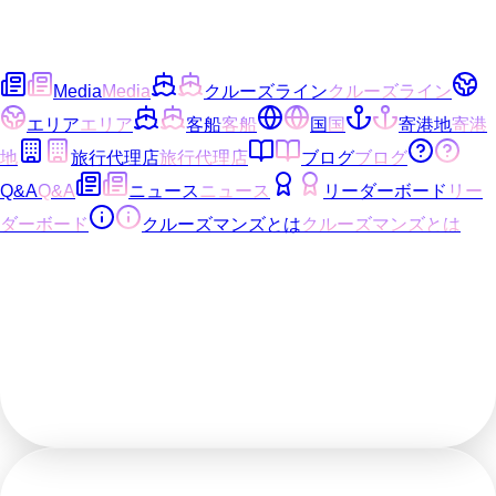
Media
Media
クルーズライン
クルーズライン
エリア
エリア
客船
客船
国
国
寄港地
寄港
地
旅行代理店
旅行代理店
ブログ
ブログ
Q&A
Q&A
ニュース
ニュース
リーダーボード
リー
ダーボード
クルーズマンズとは
クルーズマンズとは