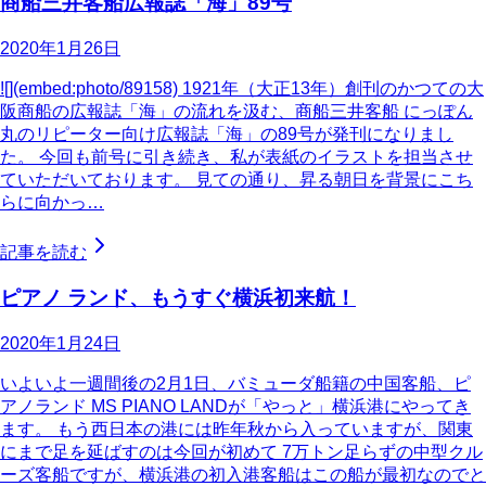
商船三井客船広報誌「海」89号
2020年1月26日
![](embed:photo/89158) 1921年（大正13年）創刊のかつての大
阪商船の広報誌「海」の流れを汲む、商船三井客船 にっぽん
丸のリピーター向け広報誌「海」の89号が発刊になりまし
た。 今回も前号に引き続き、私が表紙のイラストを担当させ
ていただいております。 見ての通り、昇る朝日を背景にこち
らに向かっ…
記事を読む
ピアノ ランド、もうすぐ横浜初来航！
2020年1月24日
いよいよ一週間後の2月1日、バミューダ船籍の中国客船、ピ
アノランド MS PIANO LANDが「やっと」横浜港にやってき
ます。 もう西日本の港には昨年秋から入っていますが、関東
にまで足を延ばすのは今回が初めて 7万トン足らずの中型クル
ーズ客船ですが、横浜港の初入港客船はこの船が最初なのでと