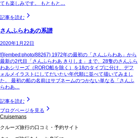
ても楽しみです。 もともと…
記事を読む
さんふらわあの系譜
2020年1月22日
![](embed:photo/88267) 1972年の最初の「さんふらわあ」から
最新の2代目「さんふらわあ きりしま」まで、28隻のさんふら
わあシリーズ（RORO船を除く）を18のタイプに分け、デフ
ォルメイラストにしてだいたい年代順に並べて描いてみまし
た。 最初の船の名前はサブネームのつかない単なる「さんふ
らわあ…
記事を読む
ブログページを見る
Cruisemans
クルーズ旅行の口コミ・予約サイト