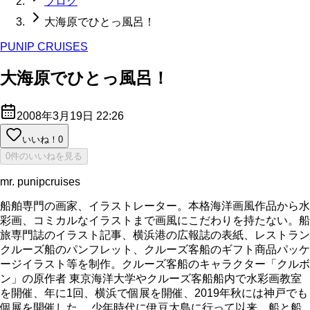
ブログ
大海原でひとっ風呂！
PUNIP CRUISES
大海原でひとっ風呂！
2008年3月19日 22:26
いいね！
0
0件のいいねを見る
mr. punipcruises
船舶専門の画家、イラストレーター。本格海洋画風作品から水
彩画、コミカルなイラストまで画風にこだわりを持たない。船
旅専門誌のイラスト記事、横浜港の広報誌の表紙、レストラン
クルーズ船のパンフレット、クルーズ客船のギフト商品パッケ
ージイラスト等を制作。クルーズ客船のキャラクター「クルボ
ン」の原作者 東京海洋大学やクルーズ客船船内で水彩画教室
を開催、年に1回、横浜で個展を開催、2019年秋には神戸でも
個展を開催した。 少年時代に伊豆大島に行って以来、船と船