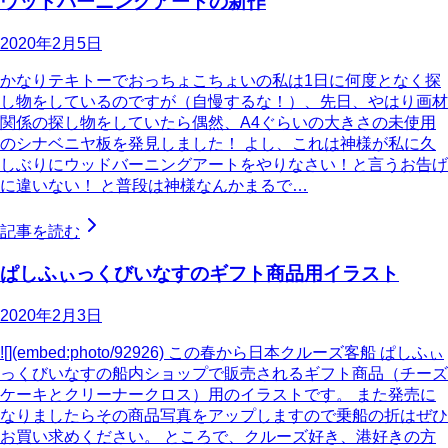
ウッドバーニングアートの新作
2020年2月5日
かなりテキトーでおっちょこちょいの私は1日に何度となく探
し物をしているのですが（自慢するな！）、先日、やはり画材
関係の探し物をしていたら偶然、A4ぐらいの大きさの未使用
のシナベニヤ板を発見しました！ よし、これは神様が私に久
しぶりにウッドバーニングアートをやりなさい！と言うお告げ
に違いない！ と普段は神様なんかまるで…
記事を読む
ぱしふぃっくびいなすのギフト商品用イラスト
2020年2月3日
![](embed:photo/92926) この春から日本クルーズ客船 ぱしふぃ
っくびいなすの船内ショップで販売されるギフト商品（チーズ
ケーキとクリーナークロス）用のイラストです。 また発売に
なりましたらその商品写真をアップしますので乗船の折はぜひ
お買い求めください。 ところで、クルーズ好き、港好きの方