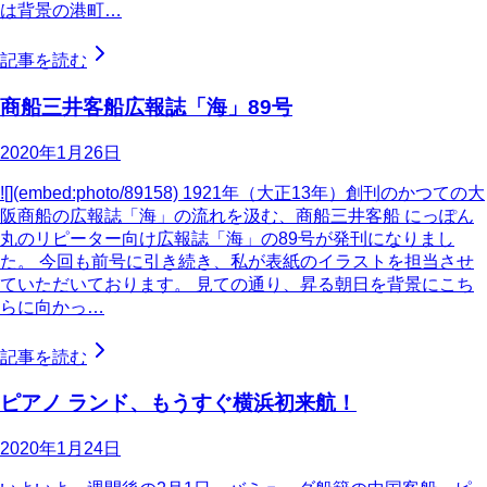
は背景の港町…
記事を読む
商船三井客船広報誌「海」89号
2020年1月26日
![](embed:photo/89158) 1921年（大正13年）創刊のかつての大
阪商船の広報誌「海」の流れを汲む、商船三井客船 にっぽん
丸のリピーター向け広報誌「海」の89号が発刊になりまし
た。 今回も前号に引き続き、私が表紙のイラストを担当させ
ていただいております。 見ての通り、昇る朝日を背景にこち
らに向かっ…
記事を読む
ピアノ ランド、もうすぐ横浜初来航！
2020年1月24日