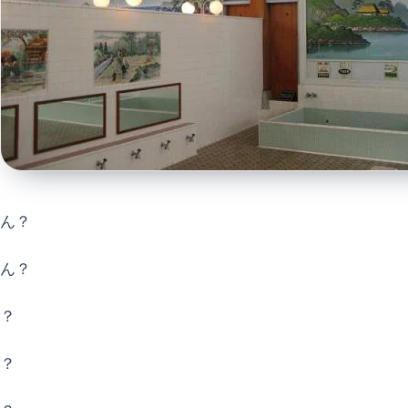
ん？
ん？
？
？