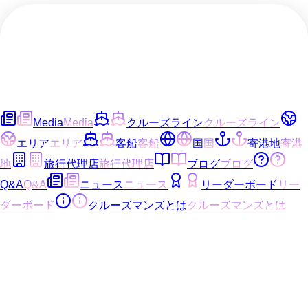
Media
Media
クルーズライン
クルーズライン
エリア
エリア
客船
客船
国
国
寄港地
寄港
地
旅行代理店
旅行代理店
ブログ
ブログ
Q&A
Q&A
ニュース
ニュース
リーダーボード
リー
ダーボード
クルーズマンズとは
クルーズマンズとは