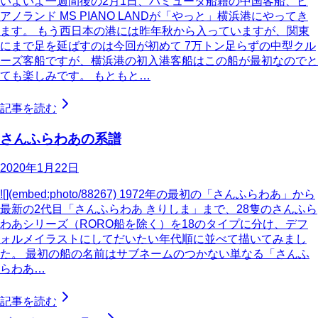
いよいよ一週間後の2月1日、バミューダ船籍の中国客船、ピ
アノランド MS PIANO LANDが「やっと」横浜港にやってき
ます。 もう西日本の港には昨年秋から入っていますが、関東
にまで足を延ばすのは今回が初めて 7万トン足らずの中型クル
ーズ客船ですが、横浜港の初入港客船はこの船が最初なのでと
ても楽しみです。 もともと…
記事を読む
さんふらわあの系譜
2020年1月22日
![](embed:photo/88267) 1972年の最初の「さんふらわあ」から
最新の2代目「さんふらわあ きりしま」まで、28隻のさんふら
わあシリーズ（RORO船を除く）を18のタイプに分け、デフ
ォルメイラストにしてだいたい年代順に並べて描いてみまし
た。 最初の船の名前はサブネームのつかない単なる「さんふ
らわあ…
記事を読む