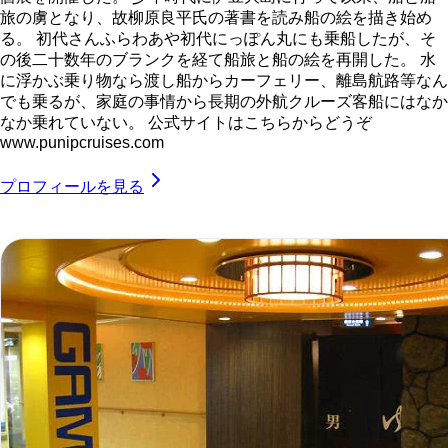
旅の虜となり、故柳原良平氏の著書を読み船の絵を描き始め
る。 初代さんふらわあや初代にっぽん丸にも乗船したが、そ
の後二十数年のブランクを経て船旅と船の絵を再開した。 水
に浮かぶ乗り物なら渡し船からカーフェリー、離島航路等なん
でも乗るが、家庭の事情から長期の外航クルーズ客船にはなか
なか乗れていない。 公式サイトはこちらからどうぞ
www.punipcruises.com
プロフィールを見る