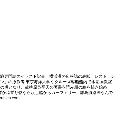
旅専門誌のイラスト記事、横浜港の広報誌の表紙、レストラン
ン」の原作者 東京海洋大学やクルーズ客船船内で水彩画教室
旅の虜となり、故柳原良平氏の著書を読み船の絵を描き始め
浮かぶ乗り物なら渡し船からカーフェリー、離島航路等なんで
es.com