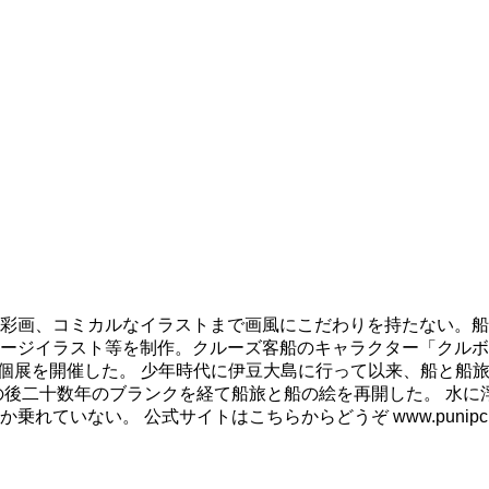
彩画、コミカルなイラストまで画風にこだわりを持たない。船
ージイラスト等を制作。クルーズ客船のキャラクター「クルボ
も個展を開催した。 少年時代に伊豆大島に行って以来、船と船
の後二十数年のブランクを経て船旅と船の絵を再開した。 水に
ない。 公式サイトはこちらからどうぞ www.punipcruis