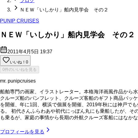
ブログ
ＮＥＷ「いしかり」船内見学会 その２
PUNIP CRUISES
ＮＥＷ「いしかり」船内見学会 その２
2011年4月5日 19:37
いいね！
0
0件のいいねを見る
mr. punipcruises
船舶専門の画家、イラストレーター。本格海洋画風作品から水
クルーズ船のパンフレット、クルーズ客船のギフト商品パッケ
を開催、年に1回、横浜で個展を開催、2019年秋には神戸で
る。 初代さんふらわあや初代にっぽん丸にも乗船したが、そ
も乗るが、家庭の事情から長期の外航クルーズ客船にはなかなか乗れてい
プロフィールを見る