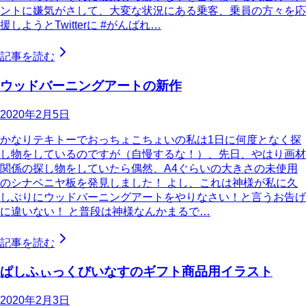
ントに嫌気がさして、大変な状況にある乗客、乗員の方々を応
援しようとTwitterに #がんばれ…
記事を読む
ウッドバーニングアートの新作
2020年2月5日
かなりテキトーでおっちょこちょいの私は1日に何度となく探
し物をしているのですが（自慢するな！）、先日、やはり画材
関係の探し物をしていたら偶然、A4ぐらいの大きさの未使用
のシナベニヤ板を発見しました！ よし、これは神様が私に久
しぶりにウッドバーニングアートをやりなさい！と言うお告げ
に違いない！ と普段は神様なんかまるで…
記事を読む
ぱしふぃっくびいなすのギフト商品用イラスト
2020年2月3日