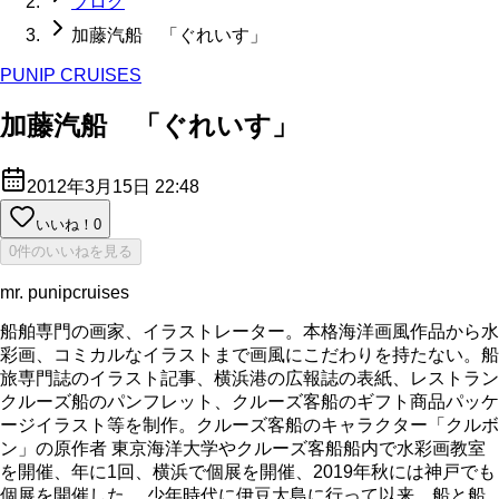
ブログ
加藤汽船 「ぐれいす」
PUNIP CRUISES
加藤汽船 「ぐれいす」
2012年3月15日 22:48
いいね！
0
0件のいいねを見る
mr. punipcruises
船舶専門の画家、イラストレーター。本格海洋画風作品から水
彩画、コミカルなイラストまで画風にこだわりを持たない。船
旅専門誌のイラスト記事、横浜港の広報誌の表紙、レストラン
クルーズ船のパンフレット、クルーズ客船のギフト商品パッケ
ージイラスト等を制作。クルーズ客船のキャラクター「クルボ
ン」の原作者 東京海洋大学やクルーズ客船船内で水彩画教室
を開催、年に1回、横浜で個展を開催、2019年秋には神戸でも
個展を開催した。 少年時代に伊豆大島に行って以来、船と船