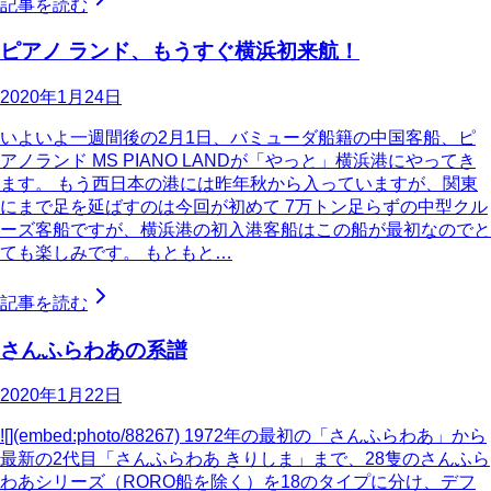
記事を読む
ピアノ ランド、もうすぐ横浜初来航！
2020年1月24日
いよいよ一週間後の2月1日、バミューダ船籍の中国客船、ピ
アノランド MS PIANO LANDが「やっと」横浜港にやってき
ます。 もう西日本の港には昨年秋から入っていますが、関東
にまで足を延ばすのは今回が初めて 7万トン足らずの中型クル
ーズ客船ですが、横浜港の初入港客船はこの船が最初なのでと
ても楽しみです。 もともと…
記事を読む
さんふらわあの系譜
2020年1月22日
![](embed:photo/88267) 1972年の最初の「さんふらわあ」から
最新の2代目「さんふらわあ きりしま」まで、28隻のさんふら
わあシリーズ（RORO船を除く）を18のタイプに分け、デフ