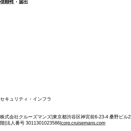
信頼性・届出
総合旅行業務取扱管理者
資格保有
適格請求書発行事業者
T3011301023586
SSL/TLS暗号化通信
セキュリティ・インフラ
株式会社クルーズマンズ
|
東京都渋谷区神宮前6-23-4 桑野ビル2
階
|
法人番号
3011301023586
|
corp.cruisemans.com