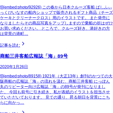
![](embed:photo/92926) この春から日本クルーズ客船 ぱしふぃ
っくびいなすの船内ショップで販売されるギフト商品（チーズ
ケーキとクリーナークロス）用のイラストです。 また発売に
なりましたらその商品写真をアップしますので乗船の折はぜひ
お買い求めください。 ところで、クルーズ好き、港好きの方
は背景の港町…
記事を読む
商船三井客船広報誌「海」89号
2020年1月26日
![](embed:photo/89158) 1921年（大正13年）創刊のかつての大
阪商船の広報誌「海」の流れを汲む、商船三井客船 にっぽん
丸のリピーター向け広報誌「海」の89号が発刊になりまし
た。 今回も前号に引き続き、私が表紙のイラストを担当させ
ていただいております。 見ての通り、昇る朝日を背景にこち
らに向かっ…