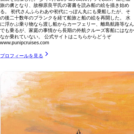
旅の虜となり、故柳原良平氏の著書を読み船の絵を描き始め
る。 初代さんふらわあや初代にっぽん丸にも乗船したが、そ
の後二十数年のブランクを経て船旅と船の絵を再開した。 水
に浮かぶ乗り物なら渡し船からカーフェリー、離島航路等なん
でも乗るが、家庭の事情から長期の外航クルーズ客船にはなか
なか乗れていない。 公式サイトはこちらからどうぞ
www.punipcruises.com
プロフィールを見る