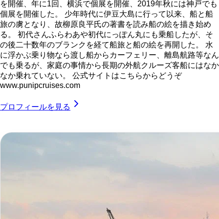
を開催、年に1回、横浜で個展を開催、2019年秋には神戸でも
個展を開催した。 少年時代に伊豆大島に行って以来、船と船
旅の虜となり、故柳原良平氏の著書を読み船の絵を描き始め
る。 初代さんふらわあや初代にっぽん丸にも乗船したが、そ
の後二十数年のブランクを経て船旅と船の絵を再開した。 水
に浮かぶ乗り物なら渡し船からカーフェリー、離島航路等なん
でも乗るが、家庭の事情から長期の外航クルーズ客船にはなか
なか乗れていない。 公式サイトはこちらからどうぞ
www.punipcruises.com
プロフィールを見る