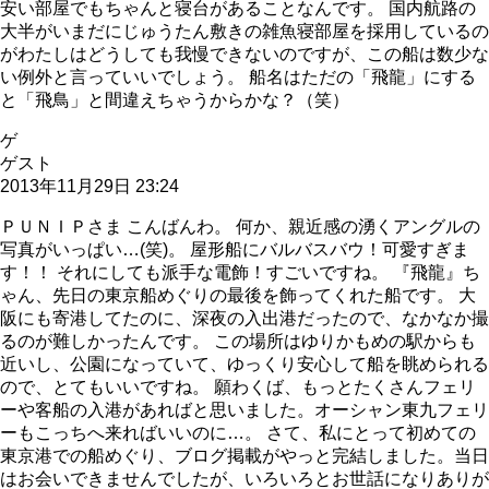
安い部屋でもちゃんと寝台があることなんです。 国内航路の
大半がいまだにじゅうたん敷きの雑魚寝部屋を採用しているの
がわたしはどうしても我慢できないのですが、この船は数少な
い例外と言っていいでしょう。 船名はただの「飛龍」にする
と「飛鳥」と間違えちゃうからかな？（笑）
ゲ
ゲスト
2013年11月29日 23:24
ＰＵＮＩＰさま こんばんわ。 何か、親近感の湧くアングルの
写真がいっぱい…(笑)。 屋形船にバルバスバウ！可愛すぎま
す！！ それにしても派手な電飾！すごいですね。 『飛龍』ち
ゃん、先日の東京船めぐりの最後を飾ってくれた船です。 大
阪にも寄港してたのに、深夜の入出港だったので、なかなか撮
るのが難しかったんです。 この場所はゆりかもめの駅からも
近いし、公園になっていて、ゆっくり安心して船を眺められる
ので、とてもいいですね。 願わくば、もっとたくさんフェリ
ーや客船の入港があればと思いました。オーシャン東九フェリ
ーもこっちへ来ればいいのに…。 さて、私にとって初めての
東京港での船めぐり、ブログ掲載がやっと完結しました。当日
はお会いできませんでしたが、いろいろとお世話になりありが