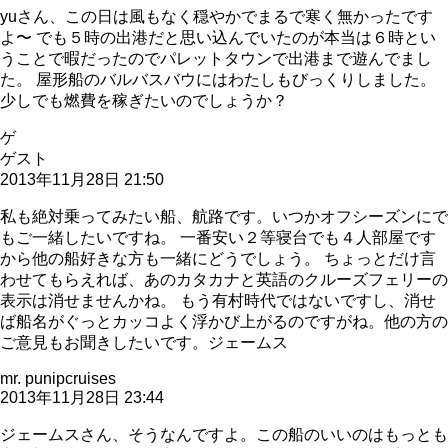
yuさん、この日は風もなく穏やかでまるで寒く無かったです
よ〜 でも５時の出港だと思い込んでいたのが本当は６時とい
うことで暇だったのでパレットタウンで出港まで遊んでまし
た。 屋形船のバルバスバウにはわたしもびっくりしました。
少しでも燃費を稼ぎたいのでしょうか？
ゲ
ゲスト
2013年11月28日 21:50
私も絶対乗ってみたい船、航路です。いつかオフシーズンにで
もご一緒したいですね。 一番安い２等寝台でも４人部屋です
から他の船好きな方も一緒にどうでしょう。 ちょっとだけ言
わせてもらえれば、あのカタカナと英語のクルーズフェリーの
表示は消せませんかね。 もう有村時代ではないですし、消せ
ば船名がぐっとカッコよく浮かび上がるのですがね。他の方の
ご意見もお聞きしたいです。ジェームス
mr. punipcruises
2013年11月28日 23:44
ジェームスさん、そうなんですよ。この船のいいのはもっとも