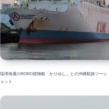
琉球海運のRORO貨物船「かりゆし」との沖縄航路ツーシ
ョット