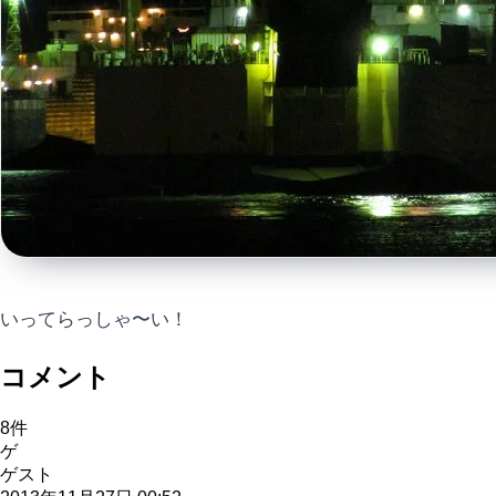
いってらっしゃ〜い！
コメント
8
件
ゲ
ゲスト