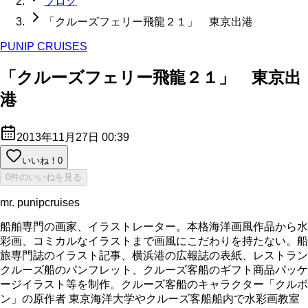
ブログ
「クルーズフェリー飛龍２１」 東京出港
PUNIP CRUISES
「クルーズフェリー飛龍２１」 東京出
港
2013年11月27日 00:39
いいね！
0
0件のいいねを見る
mr. punipcruises
船舶専門の画家、イラストレーター。本格海洋画風作品から水
彩画、コミカルなイラストまで画風にこだわりを持たない。船
旅専門誌のイラスト記事、横浜港の広報誌の表紙、レストラン
クルーズ船のパンフレット、クルーズ客船のギフト商品パッケ
ージイラスト等を制作。クルーズ客船のキャラクター「クルボ
ン」の原作者 東京海洋大学やクルーズ客船船内で水彩画教室