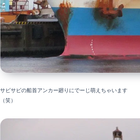
サビサビの船首アンカー廻りにでーじ萌えちゃいます
（笑）