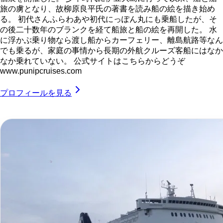
旅の虜となり、故柳原良平氏の著書を読み船の絵を描き始め
る。 初代さんふらわあや初代にっぽん丸にも乗船したが、そ
の後二十数年のブランクを経て船旅と船の絵を再開した。 水
に浮かぶ乗り物なら渡し船からカーフェリー、離島航路等なん
でも乗るが、家庭の事情から長期の外航クルーズ客船にはなか
なか乗れていない。 公式サイトはこちらからどうぞ
www.punipcruises.com
プロフィールを見る