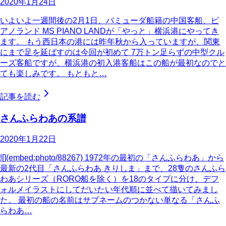
2020年1月24日
いよいよ一週間後の2月1日、バミューダ船籍の中国客船、ピ
アノランド MS PIANO LANDが「やっと」横浜港にやってき
ます。 もう西日本の港には昨年秋から入っていますが、関東
にまで足を延ばすのは今回が初めて 7万トン足らずの中型クル
ーズ客船ですが、横浜港の初入港客船はこの船が最初なのでと
ても楽しみです。 もともと…
記事を読む
さんふらわあの系譜
2020年1月22日
![](embed:photo/88267) 1972年の最初の「さんふらわあ」から
最新の2代目「さんふらわあ きりしま」まで、28隻のさんふら
わあシリーズ（RORO船を除く）を18のタイプに分け、デフ
ォルメイラストにしてだいたい年代順に並べて描いてみまし
た。 最初の船の名前はサブネームのつかない単なる「さんふ
らわあ…