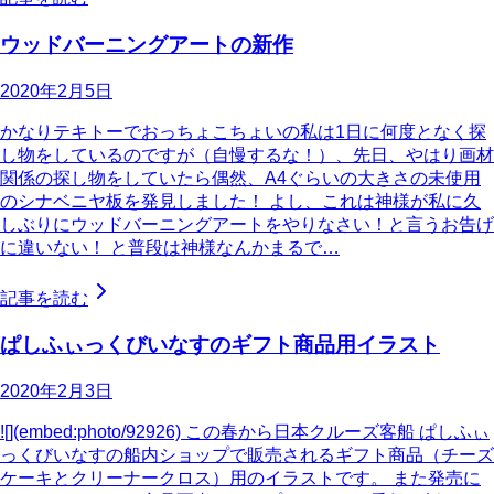
ウッドバーニングアートの新作
2020年2月5日
かなりテキトーでおっちょこちょいの私は1日に何度となく探
し物をしているのですが（自慢するな！）、先日、やはり画材
関係の探し物をしていたら偶然、A4ぐらいの大きさの未使用
のシナベニヤ板を発見しました！ よし、これは神様が私に久
しぶりにウッドバーニングアートをやりなさい！と言うお告げ
に違いない！ と普段は神様なんかまるで…
記事を読む
ぱしふぃっくびいなすのギフト商品用イラスト
2020年2月3日
![](embed:photo/92926) この春から日本クルーズ客船 ぱしふぃ
っくびいなすの船内ショップで販売されるギフト商品（チーズ
ケーキとクリーナークロス）用のイラストです。 また発売に