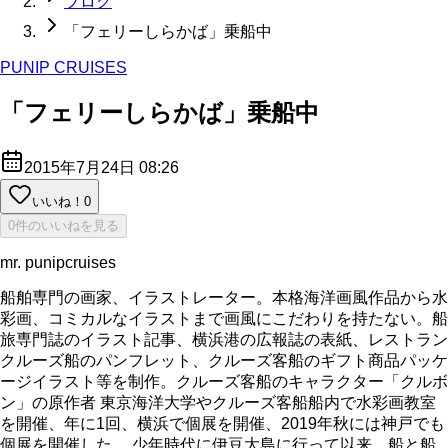
ブログ
「フェリーしらかば」乗船中
PUNIP CRUISES
「フェリーしらかば」乗船中
2015年7月24日 08:26
いいね！
0
0件のいいねを見る
mr. punipcruises
船舶専門の画家、イラストレーター。本格海洋画風作品から水
彩画、コミカルなイラストまで画風にこだわりを持たない。船
旅専門誌のイラスト記事、横浜港の広報誌の表紙、レストラン
クルーズ船のパンフレット、クルーズ客船のギフト商品パッケ
ージイラスト等を制作。クルーズ客船のキャラクター「クルボ
ン」の原作者 東京海洋大学やクルーズ客船船内で水彩画教室
を開催、年に1回、横浜で個展を開催、2019年秋には神戸でも
個展を開催した。 少年時代に伊豆大島に行って以来、船と船