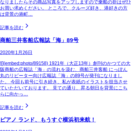
なりましたらその商品写真をアップしますので乗船の折はぜひ
お買い求めください。 ところで、クルーズ好き、港好きの方
は背景の港町…
記事を読む
商船三井客船広報誌「海」89号
2020年1月26日
![](embed:photo/89158) 1921年（大正13年）創刊のかつての大
阪商船の広報誌「海」の流れを汲む、商船三井客船 にっぽん
丸のリピーター向け広報誌「海」の89号が発刊になりまし
た。 今回も前号に引き続き、私が表紙のイラストを担当させ
ていただいております。 見ての通り、昇る朝日を背景にこち
らに向かっ…
記事を読む
ピアノ ランド、もうすぐ横浜初来航！