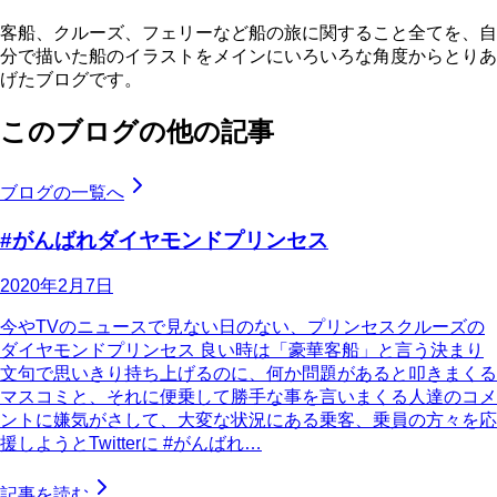
客船、クルーズ、フェリーなど船の旅に関すること全てを、自
分で描いた船のイラストをメインにいろいろな角度からとりあ
げたブログです。
このブログの他の記事
ブログの一覧へ
#がんばれダイヤモンドプリンセス
2020年2月7日
今やTVのニュースで見ない日のない、プリンセスクルーズの
ダイヤモンドプリンセス 良い時は「豪華客船」と言う決まり
文句で思いきり持ち上げるのに、何か問題があると叩きまくる
マスコミと、それに便乗して勝手な事を言いまくる人達のコメ
ントに嫌気がさして、大変な状況にある乗客、乗員の方々を応
援しようとTwitterに #がんばれ…
記事を読む