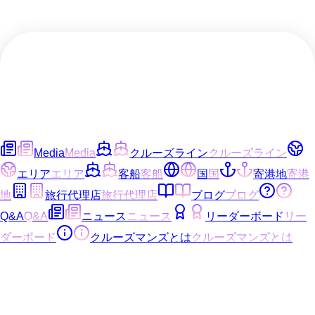
Media
Media
クルーズライン
クルーズライン
エリア
エリア
客船
客船
国
国
寄港地
寄港
地
旅行代理店
旅行代理店
ブログ
ブログ
Q&A
Q&A
ニュース
ニュース
リーダーボード
リー
ダーボード
クルーズマンズとは
クルーズマンズとは