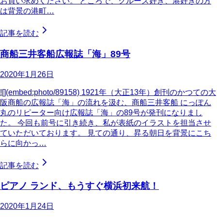
お買い求めください。 ところで、クルーズ好き、港好きの方
は背景の港町…
記事を読む
商船三井客船広報誌「海」89号
2020年1月26日
![](embed:photo/89158) 1921年（大正13年）創刊のかつての大
阪商船の広報誌「海」の流れを汲む、商船三井客船 にっぽん
丸のリピーター向け広報誌「海」の89号が発刊になりまし
た。 今回も前号に引き続き、私が表紙のイラストを担当させ
ていただいております。 見ての通り、昇る朝日を背景にこち
らに向かっ…
記事を読む
ピアノ ランド、もうすぐ横浜初来航！
2020年1月24日