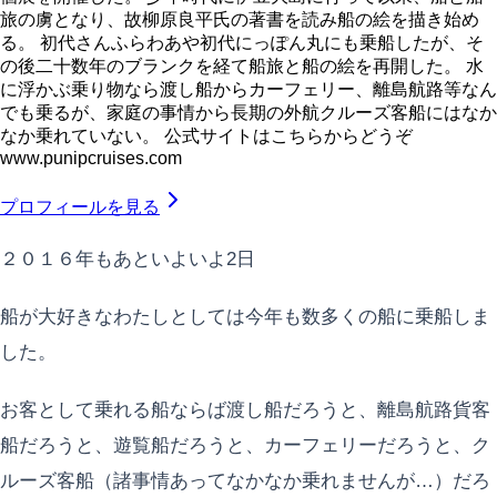
旅の虜となり、故柳原良平氏の著書を読み船の絵を描き始め
る。 初代さんふらわあや初代にっぽん丸にも乗船したが、そ
の後二十数年のブランクを経て船旅と船の絵を再開した。 水
に浮かぶ乗り物なら渡し船からカーフェリー、離島航路等なん
でも乗るが、家庭の事情から長期の外航クルーズ客船にはなか
なか乗れていない。 公式サイトはこちらからどうぞ
www.punipcruises.com
プロフィールを見る
２０１６年もあといよいよ2日
船が大好きなわたしとしては今年も数多くの船に乗船しま
した。
お客として乗れる船ならば渡し船だろうと、離島航路貨客
船だろうと、遊覧船だろうと、カーフェリーだろうと、ク
ルーズ客船（諸事情あってなかなか乗れませんが…）だろ