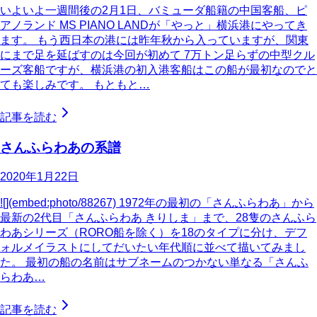
いよいよ一週間後の2月1日、バミューダ船籍の中国客船、ピ
アノランド MS PIANO LANDが「やっと」横浜港にやってき
ます。 もう西日本の港には昨年秋から入っていますが、関東
にまで足を延ばすのは今回が初めて 7万トン足らずの中型クル
ーズ客船ですが、横浜港の初入港客船はこの船が最初なのでと
ても楽しみです。 もともと…
記事を読む
さんふらわあの系譜
2020年1月22日
![](embed:photo/88267) 1972年の最初の「さんふらわあ」から
最新の2代目「さんふらわあ きりしま」まで、28隻のさんふら
わあシリーズ（RORO船を除く）を18のタイプに分け、デフ
ォルメイラストにしてだいたい年代順に並べて描いてみまし
た。 最初の船の名前はサブネームのつかない単なる「さんふ
らわあ…
記事を読む