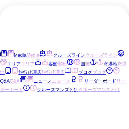
Media
Media
クルーズライン
クルーズライン
エリア
エリア
客船
客船
国
国
寄港地
寄港
地
旅行代理店
旅行代理店
ブログ
ブログ
Q&A
Q&A
ニュース
ニュース
リーダーボード
リー
ダーボード
クルーズマンズとは
クルーズマンズとは