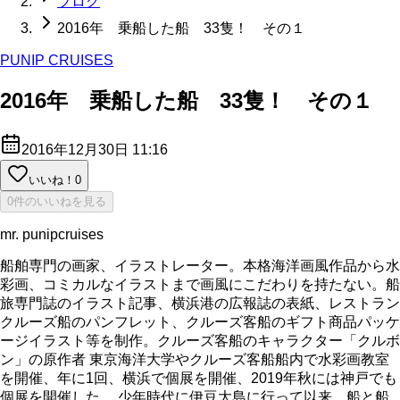
ブログ
2016年 乗船した船 33隻！ その１
PUNIP CRUISES
2016年 乗船した船 33隻！ その１
2016年12月30日 11:16
いいね！
0
0件のいいねを見る
mr. punipcruises
船舶専門の画家、イラストレーター。本格海洋画風作品から水
彩画、コミカルなイラストまで画風にこだわりを持たない。船
旅専門誌のイラスト記事、横浜港の広報誌の表紙、レストラン
クルーズ船のパンフレット、クルーズ客船のギフト商品パッケ
ージイラスト等を制作。クルーズ客船のキャラクター「クルボ
ン」の原作者 東京海洋大学やクルーズ客船船内で水彩画教室
を開催、年に1回、横浜で個展を開催、2019年秋には神戸でも
個展を開催した。 少年時代に伊豆大島に行って以来、船と船