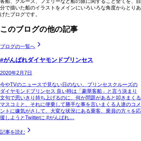
客船、クルーズ、フェリーなど船の旅に関すること全てを、自
分で描いた船のイラストをメインにいろいろな角度からとりあ
げたブログです。
このブログの他の記事
ブログの一覧へ
#がんばれダイヤモンドプリンセス
2020年2月7日
今やTVのニュースで見ない日のない、プリンセスクルーズの
ダイヤモンドプリンセス 良い時は「豪華客船」と言う決まり
文句で思いきり持ち上げるのに、何か問題があると叩きまくる
マスコミと、それに便乗して勝手な事を言いまくる人達のコメ
ントに嫌気がさして、大変な状況にある乗客、乗員の方々を応
援しようとTwitterに #がんばれ…
記事を読む