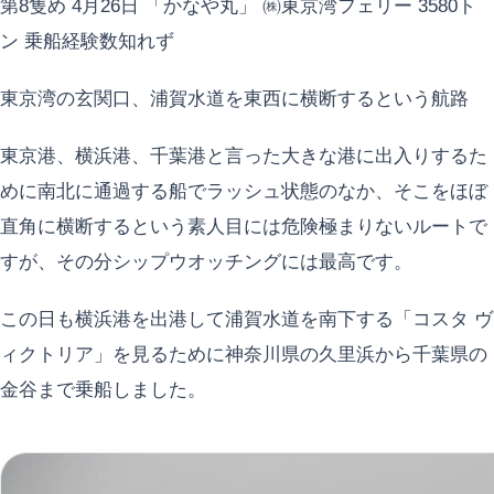
第8隻め 4月26日 「かなや丸」 ㈱東京湾フェリー 3580ト
ン 乗船経験数知れず
東京湾の玄関口、浦賀水道を東西に横断するという航路
東京港、横浜港、千葉港と言った大きな港に出入りするた
めに南北に通過する船でラッシュ状態のなか、そこをほぼ
直角に横断するという素人目には危険極まりないルートで
すが、その分シップウオッチングには最高です。
この日も横浜港を出港して浦賀水道を南下する「コスタ ヴ
ィクトリア」を見るために神奈川県の久里浜から千葉県の
金谷まで乗船しました。