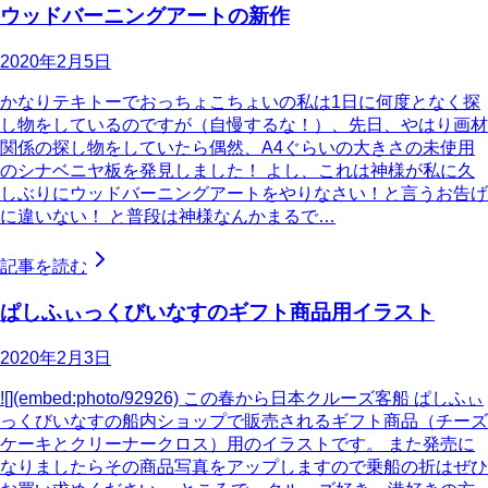
ウッドバーニングアートの新作
2020年2月5日
かなりテキトーでおっちょこちょいの私は1日に何度となく探
し物をしているのですが（自慢するな！）、先日、やはり画材
関係の探し物をしていたら偶然、A4ぐらいの大きさの未使用
のシナベニヤ板を発見しました！ よし、これは神様が私に久
しぶりにウッドバーニングアートをやりなさい！と言うお告げ
に違いない！ と普段は神様なんかまるで…
記事を読む
ぱしふぃっくびいなすのギフト商品用イラスト
2020年2月3日
![](embed:photo/92926) この春から日本クルーズ客船 ぱしふぃ
っくびいなすの船内ショップで販売されるギフト商品（チーズ
ケーキとクリーナークロス）用のイラストです。 また発売に
なりましたらその商品写真をアップしますので乗船の折はぜひ