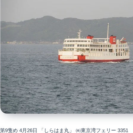
第9隻め 4月26日 「しらはま丸」 ㈱東京湾フェリー 3351