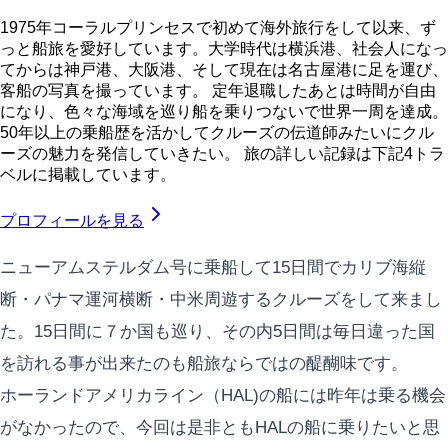
1975年コーラルプリンセスで初めて海外旅行をして以来、ず
っと船旅を愛好しています。大学時代は横浜港、社会人になっ
てからは神戸港、大阪港、そして現在は名古屋港に足を運び、
客船の写真を撮っています。 定年退職したあとは時間が自由
になり、色々な海域を巡り船を乗りつないで世界一周を達成。
50年以上の乗船歴を活かしてクルーズの伝道師みたいにクル
ーズの魅力を発信していきたい。 旅の詳しい記録は下記4トラ
ベルに掲載しています。
プロフィールを見る
ニューアムステルダム号に乗船して15日間でカリブ海縦
断・パナマ運河横断・中米周遊するクルーズをして来まし
た。15日間に７か国も巡り、その内5日間は毎日違った国
を訪れる事が出来たのも船旅ならではの醍醐味です。
ホーランドアメリカライン（HAL)の船には昨年は乗る機会
がなかったので、今回は是非ともHALの船に乗りたいと思