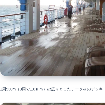
1周530m（3周で1.6ｋｍ）の広々としたチーク材のデッキ