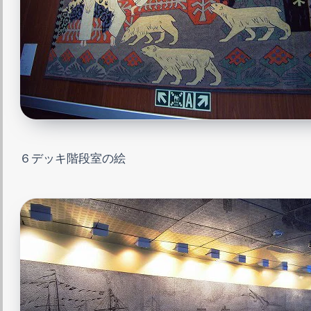
６デッキ階段室の絵