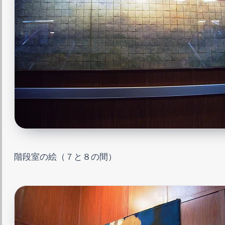
階段室の絵（７と８の間）