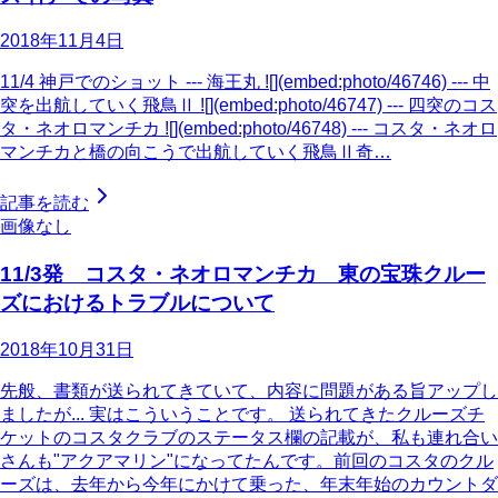
2018年11月4日
11/4 神戸でのショット --- 海王丸 ![](embed:photo/46746) --- 中
突を出航していく飛鳥Ⅱ ![](embed:photo/46747) --- 四突のコス
タ・ネオロマンチカ ![](embed:photo/46748) --- コスタ・ネオロ
マンチカと橋の向こうで出航していく飛鳥Ⅱ奇…
記事を読む
画像なし
11/3発 コスタ・ネオロマンチカ 東の宝珠クルー
ズにおけるトラブルについて
2018年10月31日
先般、書類が送られてきていて、内容に問題がある旨アップし
ましたが... 実はこういうことです。 送られてきたクルーズチ
ケットのコスタクラブのステータス欄の記載が、私も連れ合い
さんも"アクアマリン"になってたんです。前回のコスタのクル
ーズは、去年から今年にかけて乗った、年末年始のカウントダ