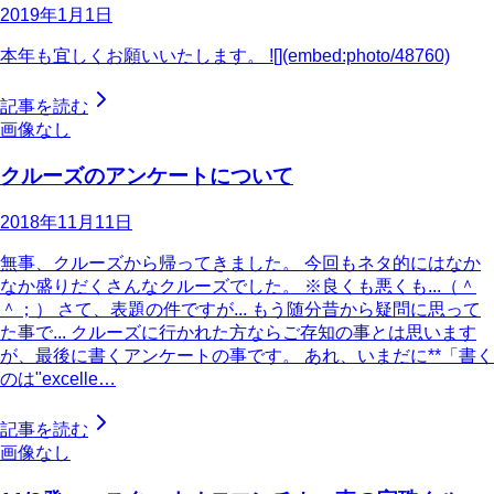
2019年1月1日
本年も宜しくお願いいたします。 ![](embed:photo/48760)
記事を読む
画像なし
クルーズのアンケートについて
2018年11月11日
無事、クルーズから帰ってきました。 今回もネタ的にはなか
なか盛りだくさんなクルーズでした。 ※良くも悪くも...（＾
＾；） さて、表題の件ですが... もう随分昔から疑問に思って
た事で... クルーズに行かれた方ならご存知の事とは思います
が、最後に書くアンケートの事です。 あれ、いまだに**「書く
のは"excelle…
記事を読む
画像なし