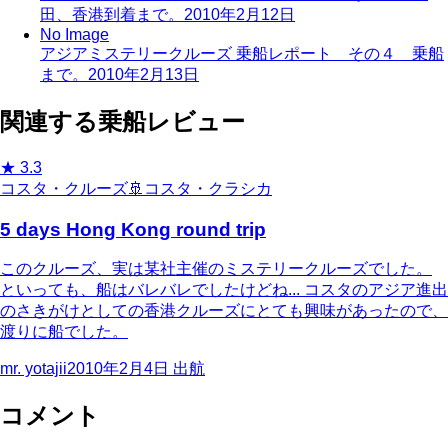
田、香港到着まで。
2010年2月12日
No Image
アジアミステリークルーズ 乗船レポート その４ 乗船
まで。
2010年2月13日
関連する乗船レビュー
★
3.3
コスタ・クルーズ
🚢
コスタ・クラシカ
5 days Hong Kong round trip
このクルーズ、実は某社主催のミステリークルーズでした。
といっても、船はバレバレでしたけどね... コスタのアジア進出
のさきがけとしての香港クルーズにとても興味があったので、
渡りに船でした。
mr. yotajii
2010年2月4日
出航
コメント