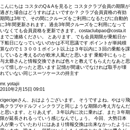
こんにちは コスタのQ＆Aを見ると コスタクラブ会員の期限が
過ぎた場合はどうすればよいですか？ クラブ会員資格の有効
期間は3年で、その間にクルーズをご利用になるたびに自動的
に3年間更新されます。過去3年間クルーズをご利用になって
いなくても会員資格を更新できます。costaclubpao@costa.it
までご連絡ください。 とあります、でも会員期限が乗船日か
下船日になっていないのかは不可思議です ポイントが単純積
算なので１３００１ポイント以上は３年以内に３回の乗船を課
していると考えるのが欧米人風だと思います 乗船中にもっと
与太爺さんと情報交換できれば色々と教えてもらえたなあと思
って惜しかったと思います 記憶が間違いでなければ取手が壊
れていない同じスーツケースの持主す
mr. yotajii
2010年2月15日 09:01
cigecigeさん、おはようございます。 そうですよね。やはり飛
鳥クラブやドルフィンクラブと同じような期限の考え方なんだ
と思います。とりあえず、３年以内に次に乗れば、また３年期
限が延長されるっていう感じなんでしょう。 今回、大勢日本
人が乗っていたわりにはあまり情報交換は出来なかったように