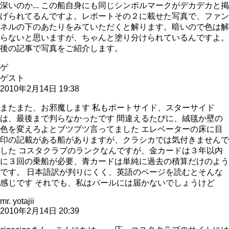
深いのか... この船自身にも同じシンボルマークがデカデカと掲
げられてるんですよ。レポートその２に載せた写真で、ファン
ネルの下のあたりをみていただくと解ります。暗いので色は解
らないと思いますが、ちゃんと塗り分けられているんですよ。
後の記事で写真をご紹介します。
ゲ
ゲスト
2010年2月14日 19:38
またまた、お邪魔します 私もポートサイド、スターサイド
は、最後まで判らなかったです 間違えるたびに、絨毯か壁の
色を変えろよとブツブツ言ってました エレベーターの床に目
印の記載がある船がありますが、クラシカでは気付きませんで
した コスタクラブのランクなんですが、金カードは３年以内
に３回の乗船が必要、青カードは単純に過去の積算だけのよう
です。 日本語訳が判りにくく、英語のページを読むとそんな
感じです それでも、私はパールには届かないでしょうけど
mr. yotajii
2010年2月14日 20:39