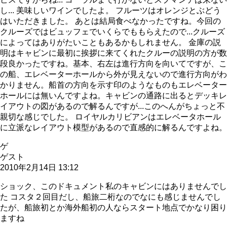
し... 美味しいワインでしたよ。 フルーツはオレンジとぶどう
はいただきました。 あとは結局食べなかったですね。今回の
クルーズではビュッフェでいくらでももらえたので...クルーズ
によってはありがたいこともあるかもしれません。 金庫の説
明はキャビンに最初に挨拶に来てくれたクルーの説明の方が数
段良かったですね。基本、右左は進行方向を向いてですが、こ
の船、エレベーターホールから外が見えないので進行方向がわ
かりません。船首の方向を示す印のようなものもエレベーター
ホールには無いんですよね。キャビンの通路に出るとデッキレ
イアウトの図があるので解るんですが...このへんがちょっと不
親切な感じでした。 ロイヤルカリビアンはエレベータホール
に立派なレイアウト模型があるので直感的に解るんですよね。
ゲ
ゲスト
2010年2月14日 13:12
ショック、このドキュメント私のキャビンにはありませんでし
た コスタ２回目だし、船旅二桁なのでなにも感じませんでし
たが、船旅初とか海外船初の人ならスタート地点でかなり困り
ますね