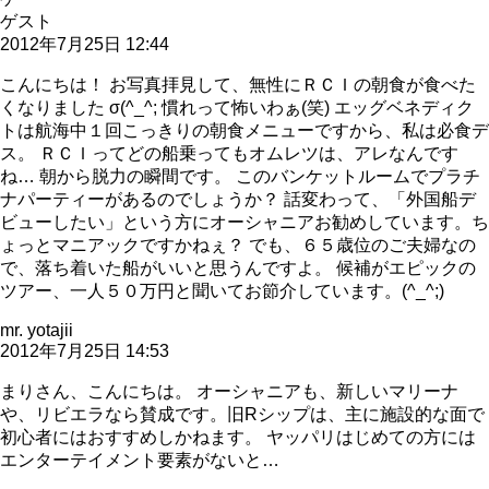
ゲスト
2012年7月25日 12:44
こんにちは！ お写真拝見して、無性にＲＣＩの朝食が食べた
くなりました σ(^_^; 慣れって怖いわぁ(笑) エッグベネディク
トは航海中１回こっきりの朝食メニューですから、私は必食デ
ス。 ＲＣＩってどの船乗ってもオムレツは、アレなんです
ね… 朝から脱力の瞬間です。 このバンケットルームでプラチ
ナパーティーがあるのでしょうか？ 話変わって、「外国船デ
ビューしたい」という方にオーシャニアお勧めしています。ち
ょっとマニアックですかねぇ？ でも、６５歳位のご夫婦なの
で、落ち着いた船がいいと思うんですよ。 候補がエピックの
ツアー、一人５０万円と聞いてお節介しています。(^_^;)
mr. yotajii
2012年7月25日 14:53
まりさん、こんにちは。 オーシャニアも、新しいマリーナ
や、リビエラなら賛成です。旧Rシップは、主に施設的な面で
初心者にはおすすめしかねます。 ヤッパリはじめての方には
エンターテイメント要素がないと…