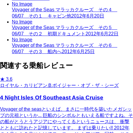
No Image
Voyager of the Seas マラッカクルーズ その４
06/07 その１ キャビン他
2012年6月20日
No Image
Voyager of the Seas マラッカクルーズ その５
06/07 その２ 初期ドキュメント
2012年6月22日
No Image
Voyager of the Seas マラッカクルーズ その６
06/07 その３ 船内へ
2012年6月25日
関連する乗船レビュー
★
3.6
ロイヤル・カリビアン
🚢
ボイジャー・オブ・ザ・シーズ
4 Night Isles Of Southeast Asia Cruise
Voyager of the seasといえば、まさに一時代を築いたメガシッ
プの元祖というか... 巨船のシンボルともいえる船ですよね。そ
の船がとうとうアジアにやってくるというニュースは、 衝撃
とともに訪れたと記憶しています。 まずは乗りたい!! 2012年