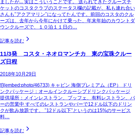
ましたが... 実はこういうことです。 送られてきたクルーズチ
ケットのコスタクラブのステータス欄の記載が、私も連れ合い
さんも"アクアマリン"になってたんです。前回のコスタのクル
ーズは、去年から今年にかけて乗った、年末年始のカウントダ
ウンクルーズで、１０泊１１日の…
記事を読む
11/3発 コスタ・ネオロマンチカ 東の宝珠クルー
ズ日程
2018年10月29日
![](embed:photo/46733) キャビン 海側プレミアム（EP） ドリ
ンクパッケージ：オールインクルーシブドリンクパッケージ
提供場所：メインレストラン、ブッフェ、有料レストラン、バ
ーの営業中 すべてのレストランやバーで12ドル以下のドリン
クが飲み放題です。 "12ドル以下"というのは15%のサービス
料…
記事を読む