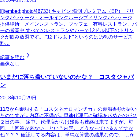
![](embed:photo/46733) キャビン 海側プレミアム（EP） ドリ
ンクパッケージ：オールインクルーシブドリンクパッケージ
提供場所：メインレストラン、ブッフェ、有料レストラン、バ
ーの営業中 すべてのレストランやバーで12ドル以下のドリン
クが飲み放題です。 "12ドル以下"というのは15%のサービス
料…
記事を読む
画像なし
いまだに落ち着いていないのかな？ コスタジャパ
ン
2018年10月29日
11/3から乗船する「コスタネオロマンチカ」の乗船書類が届い
たのですが... 内容に不備が... 早速代理店に確認を求めたのが２
２日の事。 途中、代理店からは幾度も連絡は来てますが、毎
回、「回答が来ない」という内容。 どうなっているんですか
ね？？？ 確認してる内容は、単純な算数の結果なので。 しか