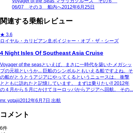
Voyager of the Seas マラッカクルーズ その６
06/07 その３ 船内へ
2012年6月25日
関連する乗船レビュー
★
3.6
ロイヤル・カリビアン
🚢
ボイジャー・オブ・ザ・シーズ
4 Night Isles Of Southeast Asia Cruise
Voyager of the seasといえば、まさに一時代を築いたメガシッ
プの元祖というか... 巨船のシンボルともいえる船ですよね。そ
の船がとうとうアジアにやってくるというニュースは、 衝撃
とともに訪れたと記憶しています。 まずは乗りたい!! 2012年
の４月から５月にかけてヨーロッパからアジアへ回航。 その...
mr. yotajii
2012年6月7日
出航
コメント
6
件