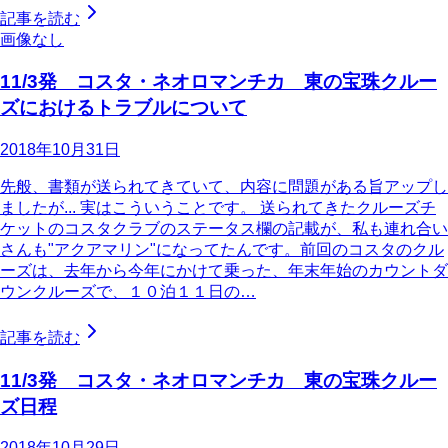
記事を読む
画像なし
11/3発 コスタ・ネオロマンチカ 東の宝珠クルー
ズにおけるトラブルについて
2018年10月31日
先般、書類が送られてきていて、内容に問題がある旨アップし
ましたが... 実はこういうことです。 送られてきたクルーズチ
ケットのコスタクラブのステータス欄の記載が、私も連れ合い
さんも"アクアマリン"になってたんです。前回のコスタのクル
ーズは、去年から今年にかけて乗った、年末年始のカウントダ
ウンクルーズで、１０泊１１日の…
記事を読む
11/3発 コスタ・ネオロマンチカ 東の宝珠クルー
ズ日程
2018年10月29日