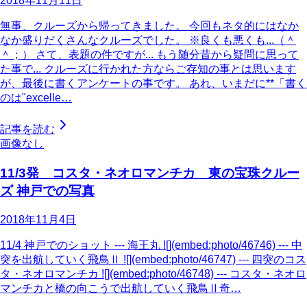
2018年11月11日
無事、クルーズから帰ってきました。 今回もネタ的にはなか
なか盛りだくさんなクルーズでした。 ※良くも悪くも...（＾
＾；） さて、表題の件ですが... もう随分昔から疑問に思って
た事で... クルーズに行かれた方ならご存知の事とは思います
が、最後に書くアンケートの事です。 あれ、いまだに**「書く
のは"excelle…
記事を読む
画像なし
11/3発 コスタ・ネオロマンチカ 東の宝珠クルー
ズ 神戸での写真
2018年11月4日
11/4 神戸でのショット --- 海王丸 ![](embed:photo/46746) --- 中
突を出航していく飛鳥Ⅱ ![](embed:photo/46747) --- 四突のコス
タ・ネオロマンチカ ![](embed:photo/46748) --- コスタ・ネオロ
マンチカと橋の向こうで出航していく飛鳥Ⅱ奇…