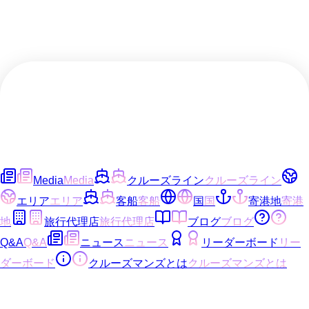
Media
Media
クルーズライン
クルーズライン
エリア
エリア
客船
客船
国
国
寄港地
寄港
地
旅行代理店
旅行代理店
ブログ
ブログ
Q&A
Q&A
ニュース
ニュース
リーダーボード
リー
ダーボード
クルーズマンズとは
クルーズマンズとは