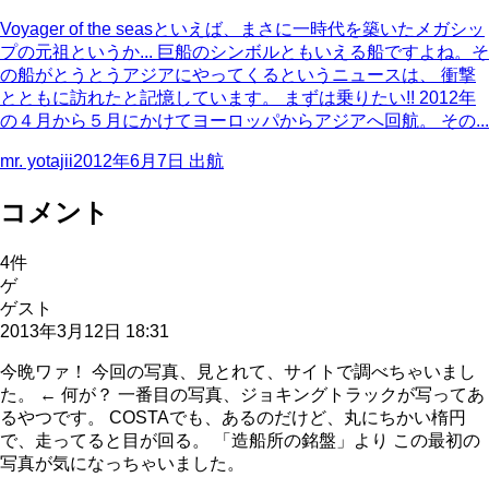
Voyager of the seasといえば、まさに一時代を築いたメガシッ
プの元祖というか... 巨船のシンボルともいえる船ですよね。そ
の船がとうとうアジアにやってくるというニュースは、 衝撃
とともに訪れたと記憶しています。 まずは乗りたい!! 2012年
の４月から５月にかけてヨーロッパからアジアへ回航。 その...
mr. yotajii
2012年6月7日
出航
コメント
4
件
ゲ
ゲスト
2013年3月12日 18:31
今晩ワァ！ 今回の写真、見とれて、サイトで調べちゃいまし
た。 ← 何が？ 一番目の写真、ジョキングトラックが写ってあ
るやつです。 COSTAでも、あるのだけど、丸にちかい楕円
で、走ってると目が回る。 「造船所の銘盤」より この最初の
写真が気になっちゃいました。