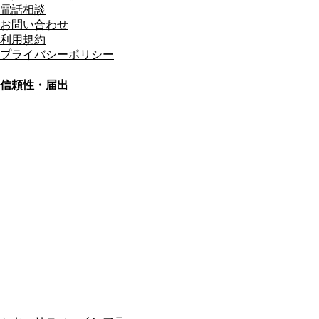
電話相談
お問い合わせ
利用規約
プライバシーポリシー
信頼性・届出
総合旅行業務取扱管理者
資格保有
適格請求書発行事業者
T3011301023586
SSL/TLS暗号化通信