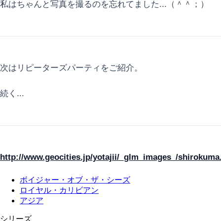
私はちゃんと写真を撮るのを忘れてました...（＾＾；）
次はリピーターズパーティをご紹介。
続く...
http://www.geocities.jp/yotajii/_glm_images_/shirokuma
ボイジャー・オブ・ザ・シーズ
ロイヤル・カリビアン
アジア
シリーズ