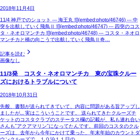
2018年11月4日
11/4 神戸でのショット --- 海王丸 ![](embed:photo/46746) --- 中
突を出航していく飛鳥Ⅱ ![](embed:photo/46747) --- 四突のコス
タ・ネオロマンチカ ![](embed:photo/46748) --- コスタ・ネオロ
マンチカと橋の向こうで出航していく飛鳥Ⅱ奇…
記事を読む
画像なし
11/3発 コスタ・ネオロマンチカ 東の宝珠クルー
ズにおけるトラブルについて
2018年10月31日
先般、書類が送られてきていて、内容に問題がある旨アップし
ましたが... 実はこういうことです。 送られてきたクルーズチ
ケットのコスタクラブのステータス欄の記載が、私も連れ合い
さんも"アクアマリン"になってたんです。前回のコスタのクル
ーズは、去年から今年にかけて乗った、年末年始のカウントダ
ウンクルーズで、１０泊１１日の…