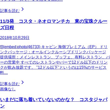
記事を読む
11/3発 コスタ・ネオロマンチカ 東の宝珠クルー
ズ日程
2018年10月29日
![](embed:photo/46733) キャビン 海側プレミアム（EP） ドリ
ンクパッケージ：オールインクルーシブドリンクパッケージ
提供場所：メインレストラン、ブッフェ、有料レストラン、バ
ーの営業中 すべてのレストランやバーで12ドル以下のドリン
クが飲み放題です。 "12ドル以下"というのは15%のサービス
料…
記事を読む
画像なし
いまだに落ち着いていないのかな？ コスタジャパ
ン