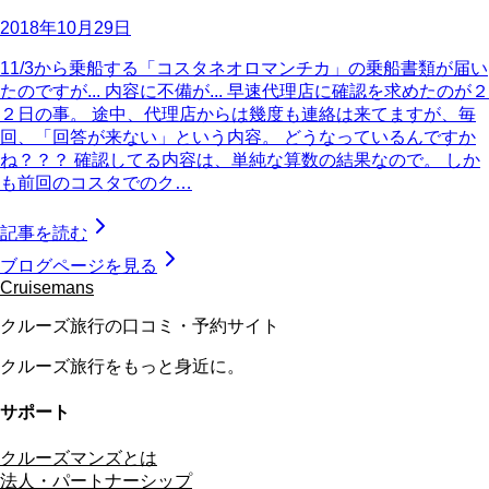
2018年10月29日
11/3から乗船する「コスタネオロマンチカ」の乗船書類が届い
たのですが... 内容に不備が... 早速代理店に確認を求めたのが２
２日の事。 途中、代理店からは幾度も連絡は来てますが、毎
回、「回答が来ない」という内容。 どうなっているんですか
ね？？？ 確認してる内容は、単純な算数の結果なので。 しか
も前回のコスタでのク…
記事を読む
ブログページを見る
Cruisemans
クルーズ旅行の口コミ・予約サイト
クルーズ旅行をもっと身近に。
サポート
クルーズマンズとは
法人・パートナーシップ