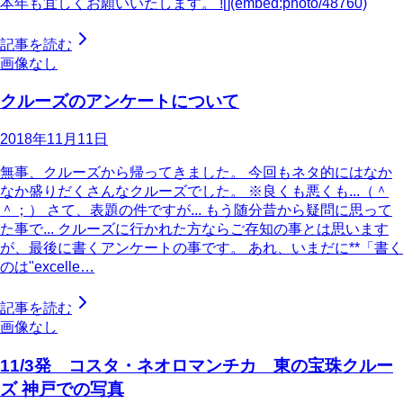
本年も宜しくお願いいたします。 ![](embed:photo/48760)
記事を読む
画像なし
クルーズのアンケートについて
2018年11月11日
無事、クルーズから帰ってきました。 今回もネタ的にはなか
なか盛りだくさんなクルーズでした。 ※良くも悪くも...（＾
＾；） さて、表題の件ですが... もう随分昔から疑問に思って
た事で... クルーズに行かれた方ならご存知の事とは思います
が、最後に書くアンケートの事です。 あれ、いまだに**「書く
のは"excelle…
記事を読む
画像なし
11/3発 コスタ・ネオロマンチカ 東の宝珠クルー
ズ 神戸での写真