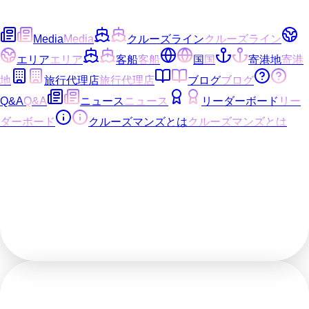
Media
Media
クルーズライン
クルーズライン
エリア
エリア
客船
客船
国
国
寄港地
寄港
地
旅行代理店
旅行代理店
ブログ
ブログ
Q&A
Q&A
ニュース
ニュース
リーダーボード
リー
ダーボード
クルーズマンズとは
クルーズマンズとは