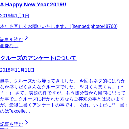
A Happy New Year 2019!!
2019年1月1日
本年も宜しくお願いいたします。 ![](embed:photo/48760)
記事を読む
画像なし
クルーズのアンケートについて
2018年11月11日
無事、クルーズから帰ってきました。 今回もネタ的にはなか
なか盛りだくさんなクルーズでした。 ※良くも悪くも...（＾
＾；） さて、表題の件ですが... もう随分昔から疑問に思って
た事で... クルーズに行かれた方ならご存知の事とは思います
が、最後に書くアンケートの事です。 あれ、いまだに**「書く
のは"excelle…
記事を読む