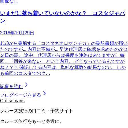
画像なし
いまだに落ち着いていないのかな？ コスタジャパ
ン
2018年10月29日
11/3から乗船する「コスタネオロマンチカ」の乗船書類が届い
たのですが... 内容に不備が... 早速代理店に確認を求めたのが２
２日の事。 途中、代理店からは幾度も連絡は来てますが、毎
回、「回答が来ない」という内容。 どうなっているんですか
ね？？？ 確認してる内容は、単純な算数の結果なので。 しか
も前回のコスタでのク…
記事を読む
ブログページを見る
Cruisemans
クルーズ旅行の口コミ・予約サイト
クルーズ旅行をもっと身近に。