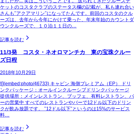
ましたが... 実はこういうことです。 送られてきたクルーズチ
ケットのコスタクラブのステータス欄の記載が、私も連れ合い
さんも"アクアマリン"になってたんです。前回のコスタのクル
ーズは、去年から今年にかけて乗った、年末年始のカウントダ
ウンクルーズで、１０泊１１日の…
記事を読む
11/3発 コスタ・ネオロマンチカ 東の宝珠クルー
ズ日程
2018年10月29日
![](embed:photo/46733) キャビン 海側プレミアム（EP） ドリ
ンクパッケージ：オールインクルーシブドリンクパッケージ
提供場所：メインレストラン、ブッフェ、有料レストラン、バ
ーの営業中 すべてのレストランやバーで12ドル以下のドリン
クが飲み放題です。 "12ドル以下"というのは15%のサービス
料…
記事を読む