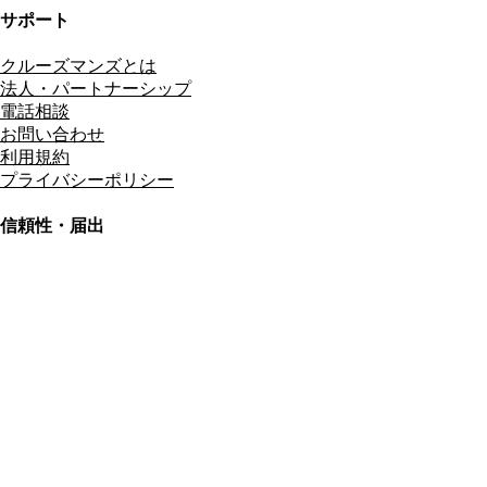
サポート
クルーズマンズとは
法人・パートナーシップ
電話相談
お問い合わせ
利用規約
プライバシーポリシー
信頼性・届出
総合旅行業務取扱管理者
資格保有
適格請求書発行事業者
T3011301023586