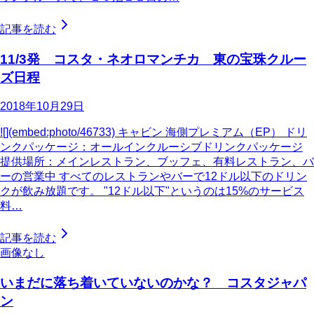
記事を読む
11/3発 コスタ・ネオロマンチカ 東の宝珠クルー
ズ日程
2018年10月29日
![](embed:photo/46733) キャビン 海側プレミアム（EP） ドリ
ンクパッケージ：オールインクルーシブドリンクパッケージ
提供場所：メインレストラン、ブッフェ、有料レストラン、バ
ーの営業中 すべてのレストランやバーで12ドル以下のドリン
クが飲み放題です。 "12ドル以下"というのは15%のサービス
料…
記事を読む
画像なし
いまだに落ち着いていないのかな？ コスタジャパ
ン