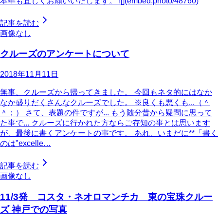
本年も宜しくお願いいたします。 ![](embed:photo/48760)
記事を読む
画像なし
クルーズのアンケートについて
2018年11月11日
無事、クルーズから帰ってきました。 今回もネタ的にはなか
なか盛りだくさんなクルーズでした。 ※良くも悪くも...（＾
＾；） さて、表題の件ですが... もう随分昔から疑問に思って
た事で... クルーズに行かれた方ならご存知の事とは思います
が、最後に書くアンケートの事です。 あれ、いまだに**「書く
のは"excelle…
記事を読む
画像なし
11/3発 コスタ・ネオロマンチカ 東の宝珠クルー
ズ 神戸での写真