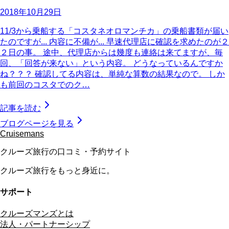
2018年10月29日
11/3から乗船する「コスタネオロマンチカ」の乗船書類が届い
たのですが... 内容に不備が... 早速代理店に確認を求めたのが２
２日の事。 途中、代理店からは幾度も連絡は来てますが、毎
回、「回答が来ない」という内容。 どうなっているんですか
ね？？？ 確認してる内容は、単純な算数の結果なので。 しか
も前回のコスタでのク…
記事を読む
ブログページを見る
Cruisemans
クルーズ旅行の口コミ・予約サイト
クルーズ旅行をもっと身近に。
サポート
クルーズマンズとは
法人・パートナーシップ