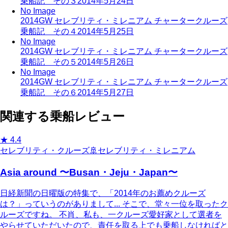
乗船記 その３
2014年5月24日
No Image
2014GW セレブリティ・ミレニアム チャータークルーズ
乗船記 その４
2014年5月25日
No Image
2014GW セレブリティ・ミレニアム チャータークルーズ
乗船記 その５
2014年5月26日
No Image
2014GW セレブリティ・ミレニアム チャータークルーズ
乗船記 その６
2014年5月27日
関連する乗船レビュー
★
4.4
セレブリティ・クルーズ
🚢
セレブリティ・ミレニアム
Asia around 〜Busan・Jeju・Japan〜
日経新聞の日曜版の特集で、「2014年のお薦めクルーズ
は？」っていうのがありまして... そこで、堂々一位を取ったク
ルーズですね。 不肖、私も、一クルーズ愛好家として選者を
やらせていただいたので、責任を取る上でも乗船しなければと