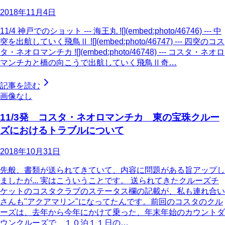
2018年11月4日
11/4 神戸でのショット --- 海王丸 ![](embed:photo/46746) --- 中
突を出航していく飛鳥Ⅱ ![](embed:photo/46747) --- 四突のコス
タ・ネオロマンチカ ![](embed:photo/46748) --- コスタ・ネオロ
マンチカと橋の向こうで出航していく飛鳥Ⅱ奇…
記事を読む
画像なし
11/3発 コスタ・ネオロマンチカ 東の宝珠クルー
ズにおけるトラブルについて
2018年10月31日
先般、書類が送られてきていて、内容に問題がある旨アップし
ましたが... 実はこういうことです。 送られてきたクルーズチ
ケットのコスタクラブのステータス欄の記載が、私も連れ合い
さんも"アクアマリン"になってたんです。前回のコスタのクル
ーズは、去年から今年にかけて乗った、年末年始のカウントダ
ウンクルーズで、１０泊１１日の…