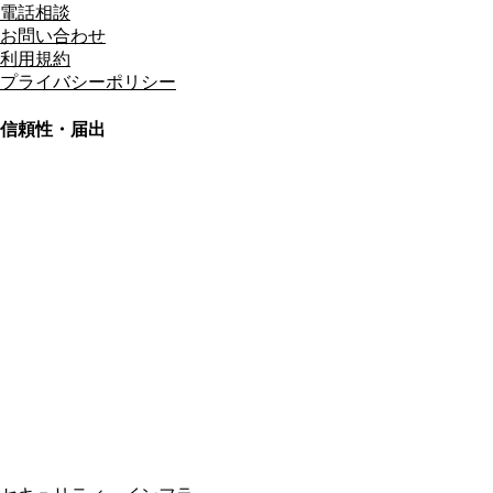
電話相談
お問い合わせ
利用規約
プライバシーポリシー
信頼性・届出
総合旅行業務取扱管理者
資格保有
適格請求書発行事業者
T3011301023586
SSL/TLS暗号化通信