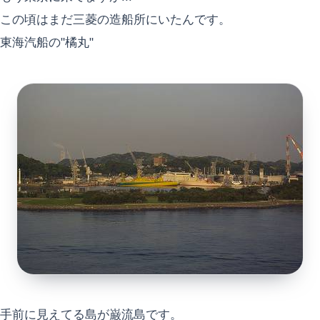
この頃はまだ三菱の造船所にいたんです。
東海汽船の"橘丸"
手前に見えてる島が巌流島です。