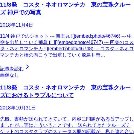
11/3発 コスタ・ネオロマンチカ 東の宝珠クルー
ズ 神戸での写真
2018年11月4日
11/4 神戸でのショット --- 海王丸 ![](embed:photo/46746) --- 中
突を出航していく飛鳥Ⅱ ![](embed:photo/46747) --- 四突のコス
タ・ネオロマンチカ ![](embed:photo/46748) --- コスタ・ネオロ
マンチカと橋の向こうで出航していく飛鳥Ⅱ奇…
記事を読む
画像なし
11/3発 コスタ・ネオロマンチカ 東の宝珠クルー
ズにおけるトラブルについて
2018年10月31日
先般、書類が送られてきていて、内容に問題がある旨アップし
ましたが... 実はこういうことです。 送られてきたクルーズチ
ケットのコスタクラブのステータス欄の記載が、私も連れ合い