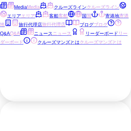
Media
Media
クルーズライン
クルーズライン
エリア
エリア
客船
客船
国
国
寄港地
寄港
地
旅行代理店
旅行代理店
ブログ
ブログ
Q&A
Q&A
ニュース
ニュース
リーダーボード
リー
ダーボード
クルーズマンズとは
クルーズマンズとは