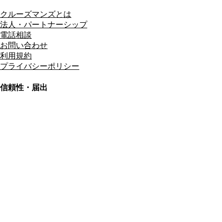
クルーズマンズとは
法人・パートナーシップ
電話相談
お問い合わせ
利用規約
プライバシーポリシー
信頼性・届出
総合旅行業務取扱管理者
資格保有
適格請求書発行事業者
T3011301023586