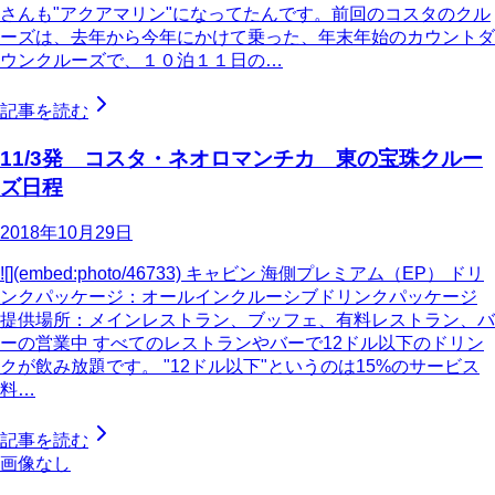
さんも"アクアマリン"になってたんです。前回のコスタのクル
ーズは、去年から今年にかけて乗った、年末年始のカウントダ
ウンクルーズで、１０泊１１日の…
記事を読む
11/3発 コスタ・ネオロマンチカ 東の宝珠クルー
ズ日程
2018年10月29日
![](embed:photo/46733) キャビン 海側プレミアム（EP） ドリ
ンクパッケージ：オールインクルーシブドリンクパッケージ
提供場所：メインレストラン、ブッフェ、有料レストラン、バ
ーの営業中 すべてのレストランやバーで12ドル以下のドリン
クが飲み放題です。 "12ドル以下"というのは15%のサービス
料…
記事を読む
画像なし