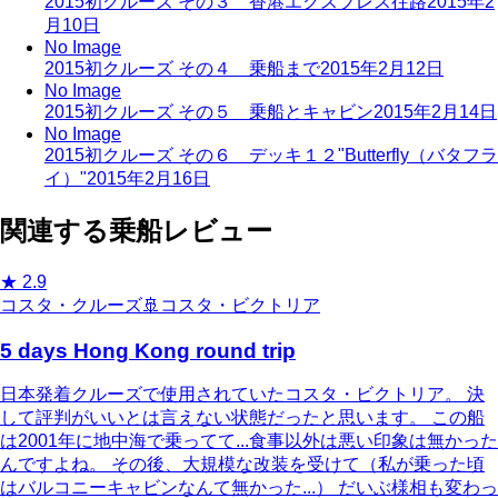
2015初クルーズ その３ 香港エクスプレス往路
2015年2
月10日
No Image
2015初クルーズ その４ 乗船まで
2015年2月12日
No Image
2015初クルーズ その５ 乗船とキャビン
2015年2月14日
No Image
2015初クルーズ その６ デッキ１２"Butterfly（バタフラ
イ）"
2015年2月16日
関連する乗船レビュー
★
2.9
コスタ・クルーズ
🚢
コスタ・ビクトリア
5 days Hong Kong round trip
日本発着クルーズで使用されていたコスタ・ビクトリア。 決
して評判がいいとは言えない状態だったと思います。 この船
は2001年に地中海で乗ってて...食事以外は悪い印象は無かった
んですよね。 その後、大規模な改装を受けて（私が乗った頃
はバルコニーキャビンなんて無かった...） だいぶ様相も変わっ