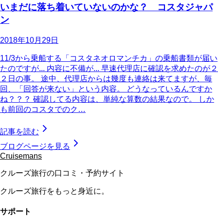
いまだに落ち着いていないのかな？ コスタジャパ
ン
2018年10月29日
11/3から乗船する「コスタネオロマンチカ」の乗船書類が届い
たのですが... 内容に不備が... 早速代理店に確認を求めたのが２
２日の事。 途中、代理店からは幾度も連絡は来てますが、毎
回、「回答が来ない」という内容。 どうなっているんですか
ね？？？ 確認してる内容は、単純な算数の結果なので。 しか
も前回のコスタでのク…
記事を読む
ブログページを見る
Cruisemans
クルーズ旅行の口コミ・予約サイト
クルーズ旅行をもっと身近に。
サポート