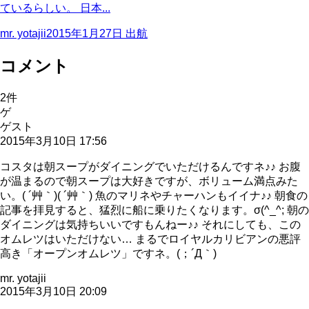
ているらしい。 日本...
mr. yotajii
2015年1月27日
出航
コメント
2
件
ゲ
ゲスト
2015年3月10日 17:56
コスタは朝スープがダイニングでいただけるんですネ♪♪ お腹
が温まるので朝スープは大好きですが、ボリューム満点みた
い。( ´艸｀)( ´艸｀) 魚のマリネやチャーハンもイイナ♪♪ 朝食の
記事を拝見すると、猛烈に船に乗りたくなります。σ(^_^; 朝の
ダイニングは気持ちいいですもんねー♪♪ それにしても、この
オムレツはいただけない… まるでロイヤルカリビアンの悪評
高き「オープンオムレツ」ですネ。(；´Д｀)
mr. yotajii
2015年3月10日 20:09