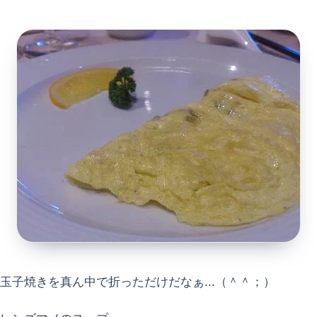
玉子焼きを真ん中で折っただけだなぁ...（＾＾；）