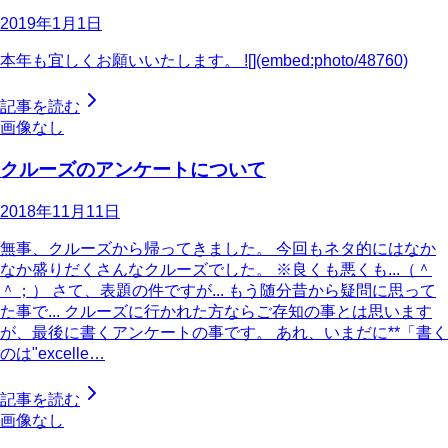
2019年1月1日
本年も宜しくお願いいたします。 ![](embed:photo/48760)
記事を読む
画像なし
クルーズのアンケートについて
2018年11月11日
無事、クルーズから帰ってきました。 今回もネタ的にはなか
なか盛りだくさんなクルーズでした。 ※良くも悪くも...（＾
＾；） さて、表題の件ですが... もう随分昔から疑問に思って
た事で... クルーズに行かれた方ならご存知の事とは思います
が、最後に書くアンケートの事です。 あれ、いまだに**「書く
のは"excelle…
記事を読む
画像なし