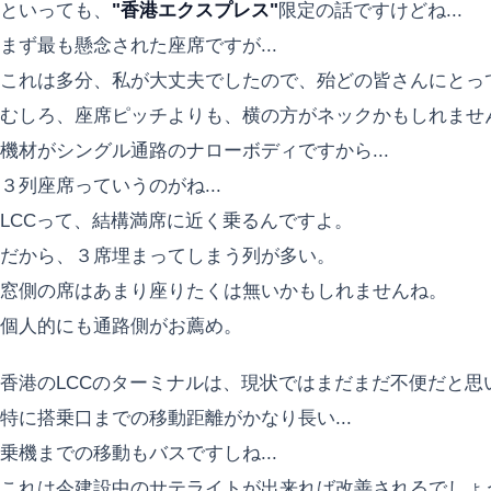
といっても、
"香港エクスプレス"
限定の話ですけどね...
まず最も懸念された座席ですが...
これは多分、私が大丈夫でしたので、殆どの皆さんにとっ
むしろ、座席ピッチよりも、横の方がネックかもしれませ
機材がシングル通路のナローボディですから...
３列座席っていうのがね...
LCCって、結構満席に近く乗るんですよ。
だから、３席埋まってしまう列が多い。
窓側の席はあまり座りたくは無いかもしれませんね。
個人的にも通路側がお薦め。
香港のLCCのターミナルは、現状ではまだまだ不便だと思
特に搭乗口までの移動距離がかなり長い...
乗機までの移動もバスですしね...
これは今建設中のサテライトが出来れば改善されるでしょうけ