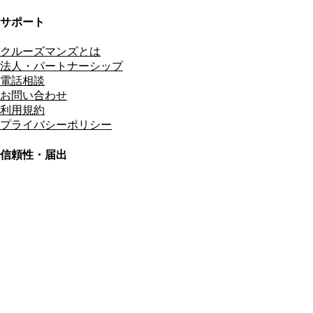
サポート
クルーズマンズとは
法人・パートナーシップ
電話相談
お問い合わせ
利用規約
プライバシーポリシー
信頼性・届出
総合旅行業務取扱管理者
資格保有
適格請求書発行事業者
T3011301023586