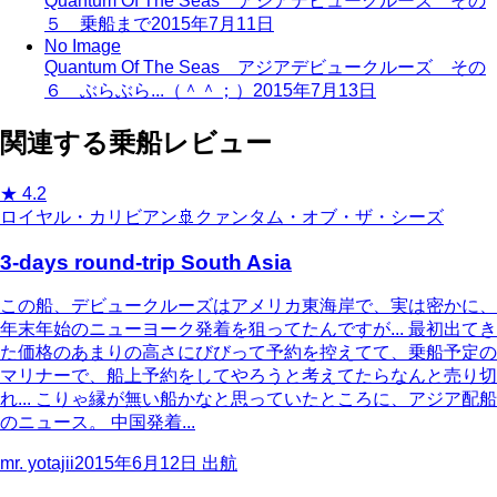
Quantum Of The Seas アジアデビュークルーズ その
５ 乗船まで
2015年7月11日
No Image
Quantum Of The Seas アジアデビュークルーズ その
６ ぶらぶら...（＾＾；）
2015年7月13日
関連する乗船レビュー
★
4.2
ロイヤル・カリビアン
🚢
クァンタム・オブ・ザ・シーズ
3-days round-trip South Asia
この船、デビュークルーズはアメリカ東海岸で、実は密かに、
年末年始のニューヨーク発着を狙ってたんですが... 最初出てき
た価格のあまりの高さにびびって予約を控えてて、乗船予定の
マリナーで、船上予約をしてやろうと考えてたらなんと売り切
れ... こりゃ縁が無い船かなと思っていたところに、アジア配船
のニュース。 中国発着...
mr. yotajii
2015年6月12日
出航