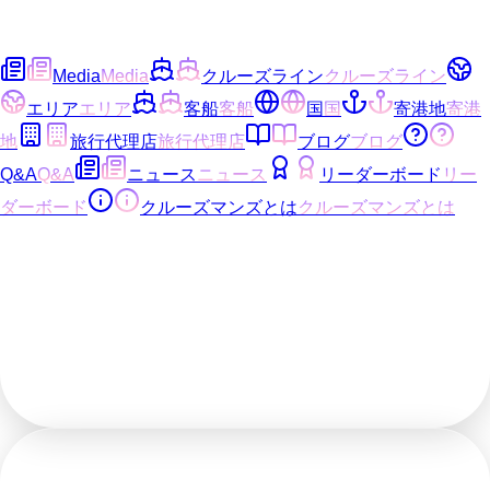
Media
Media
クルーズライン
クルーズライン
エリア
エリア
客船
客船
国
国
寄港地
寄港
地
旅行代理店
旅行代理店
ブログ
ブログ
Q&A
Q&A
ニュース
ニュース
リーダーボード
リー
ダーボード
クルーズマンズとは
クルーズマンズとは