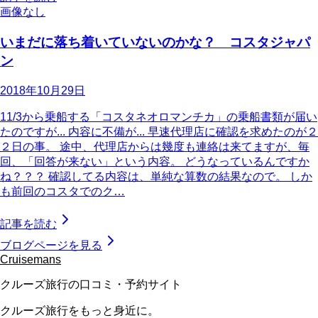
画像なし
いまだに落ち着いていないのかな？ コスタジャパ
ン
2018年10月29日
11/3から乗船する「コスタネオロマンチカ」の乗船書類が届い
たのですが... 内容に不備が... 早速代理店に確認を求めたのが２
２日の事。 途中、代理店からは幾度も連絡は来てますが、毎
回、「回答が来ない」という内容。 どうなっているんですか
ね？？？ 確認してる内容は、単純な算数の結果なので。 しか
も前回のコスタでのク…
記事を読む
ブログページを見る
Cruisemans
クルーズ旅行の口コミ・予約サイト
クルーズ旅行をもっと身近に。