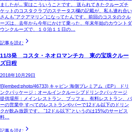
ましたが... 実はこういうことです。 送られてきたクルーズチ
ケットのコスタクラブのステータス欄の記載が、私も連れ合い
さんも"アクアマリン"になってたんです。前回のコスタのクル
ーズは、去年から今年にかけて乗った、年末年始のカウントダ
ウンクルーズで、１０泊１１日の…
記事を読む
11/3発 コスタ・ネオロマンチカ 東の宝珠クルー
ズ日程
2018年10月29日
![](embed:photo/46733) キャビン 海側プレミアム（EP） ドリ
ンクパッケージ：オールインクルーシブドリンクパッケージ
提供場所：メインレストラン、ブッフェ、有料レストラン、バ
ーの営業中 すべてのレストランやバーで12ドル以下のドリン
クが飲み放題です。 "12ドル以下"というのは15%のサービス
料…
記事を読む