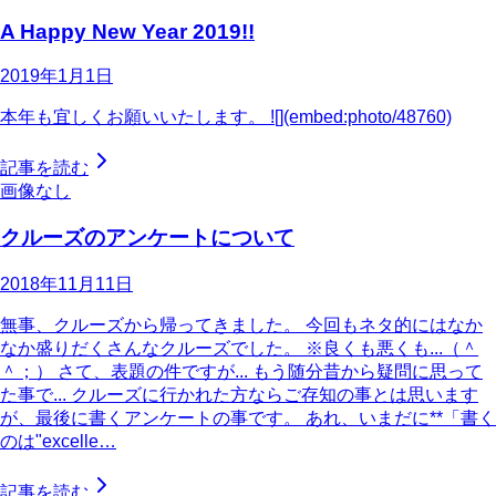
A Happy New Year 2019!!
2019年1月1日
本年も宜しくお願いいたします。 ![](embed:photo/48760)
記事を読む
画像なし
クルーズのアンケートについて
2018年11月11日
無事、クルーズから帰ってきました。 今回もネタ的にはなか
なか盛りだくさんなクルーズでした。 ※良くも悪くも...（＾
＾；） さて、表題の件ですが... もう随分昔から疑問に思って
た事で... クルーズに行かれた方ならご存知の事とは思います
が、最後に書くアンケートの事です。 あれ、いまだに**「書く
のは"excelle…
記事を読む