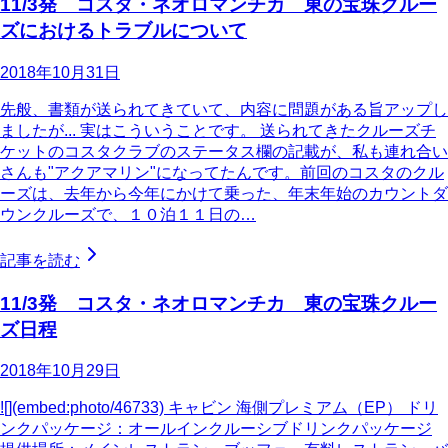
11/3発 コスタ・ネオロマンチカ 東の宝珠クルー
ズにおけるトラブルについて
2018年10月31日
先般、書類が送られてきていて、内容に問題がある旨アップし
ましたが... 実はこういうことです。 送られてきたクルーズチ
ケットのコスタクラブのステータス欄の記載が、私も連れ合い
さんも"アクアマリン"になってたんです。前回のコスタのクル
ーズは、去年から今年にかけて乗った、年末年始のカウントダ
ウンクルーズで、１０泊１１日の…
記事を読む
11/3発 コスタ・ネオロマンチカ 東の宝珠クルー
ズ日程
2018年10月29日
![](embed:photo/46733) キャビン 海側プレミアム（EP） ドリ
ンクパッケージ：オールインクルーシブドリンクパッケージ