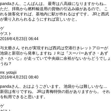
pandaさん、こんばんは。 最寄は八高線になりますからね...
ただ、拝島から燃料輸送用の貨物の引込み線があるので。 こ
れを旅客化すれば、基地内に駅が作れるはずです。 JRと西武
が乗り入れられるようにすれば宜しいかと。
ゲ
ゲスト
2016年4月23日 06:44
与太爺さん それが実現すれば西武は空港行きレットアローが
池袋と新宿から発車しますね ＪＲは『スーパーあずさ・あず
さ・かいじ』が走っていて中央線に余裕がないからどうでしょ
うね？
mr. yotajii
2016年4月23日 08:40
pandaさん、おはようございます。 池袋からは難しいかな…
新宿は有りですね。 JRは青梅特快の筋がありますから。 それ
を転用できると思います。
ゲ