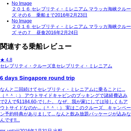
No Image
２０１６ セレブリティ・ミレニアム マラッカ海峡クルー
ズ その６ 乗船まで
2016年2月23日
No Image
２０１６ セレブリティ・ミレニアム マラッカ海峡クルー
ズ その７ 昼食
2016年2月24日
関連する乗船レビュー
★
4.8
セレブリティ・クルーズ
🚢
セレブリティ・ミレニアム
6 days Singapore round trip
なんと二回続けてセレブリティ・ミレニアムに乗ることに...
（＾＾；） アウトサイドキャビンのブッキングで諸経費込み
で2人で$1184.60-でした。 なぜ、我が家にしては珍しくもア
ウトサイドなのか...（＾＾；） 実はこのクルーズ、キャンペー
ン予約特典がありまして... なんと飲み放題パッケージが込みな
んです!!...
mr. yotajii
2016年1月31日
出航