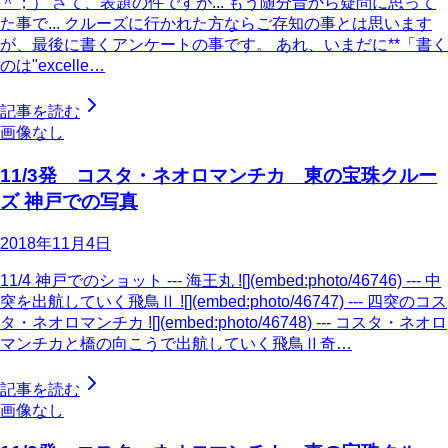
＾；） さて、表題の件ですが... もう随分昔から疑問に思って
た事で... クルーズに行かれた方ならご存知の事とは思います
が、最後に書くアンケートの事です。 あれ、いまだに**「書く
のは"excelle…
記事を読む
画像なし
11/3発 コスタ・ネオロマンチカ 東の宝珠クルー
ズ 神戸での写真
2018年11月4日
11/4 神戸でのショット --- 海王丸 ![](embed:photo/46746) --- 中
突を出航していく飛鳥Ⅱ ![](embed:photo/46747) --- 四突のコス
タ・ネオロマンチカ ![](embed:photo/46748) --- コスタ・ネオロ
マンチカと橋の向こうで出航していく飛鳥Ⅱ奇…
記事を読む
画像なし