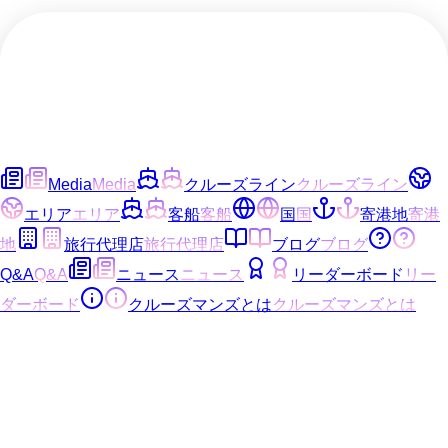
Media
Media
クルーズライン
クルーズライン
エリア
エリア
客船
客船
国
国
寄港地
寄港
地
旅行代理店
旅行代理店
ブログ
ブログ
Q&A
Q&A
ニュース
ニュース
リーダーボード
リー
ダーボード
クルーズマンズとは
クルーズマンズとは