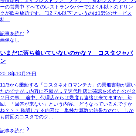
提供場所：メインレストラン、ブッフェ、有料レストラン、バ
ーの営業中 すべてのレストランやバーで12ドル以下のドリン
クが飲み放題です。 "12ドル以下"というのは15%のサービス
料…
記事を読む
画像なし
いまだに落ち着いていないのかな？ コスタジャパ
ン
2018年10月29日
11/3から乗船する「コスタネオロマンチカ」の乗船書類が届い
たのですが... 内容に不備が... 早速代理店に確認を求めたのが２
２日の事。 途中、代理店からは幾度も連絡は来てますが、毎
回、「回答が来ない」という内容。 どうなっているんですか
ね？？？ 確認してる内容は、単純な算数の結果なので。 しか
も前回のコスタでのク…
記事を読む