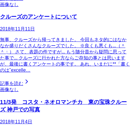
画像なし
クルーズのアンケートについて
2018年11月11日
無事、クルーズから帰ってきました。 今回もネタ的にはなか
なか盛りだくさんなクルーズでした。 ※良くも悪くも...（＾
＾；） さて、表題の件ですが... もう随分昔から疑問に思って
た事で... クルーズに行かれた方ならご存知の事とは思います
が、最後に書くアンケートの事です。 あれ、いまだに**「書く
のは"excelle…
記事を読む
画像なし
11/3発 コスタ・ネオロマンチカ 東の宝珠クルー
ズ 神戸での写真
2018年11月4日