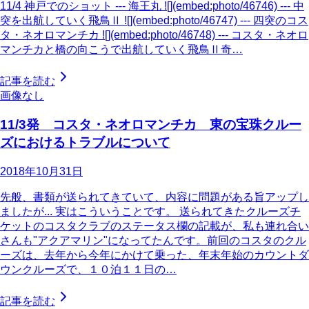
11/4 神戸でのショット --- 海王丸 ![](embed:photo/46746) --- 中
突を出航していく飛鳥Ⅱ ![](embed:photo/46747) --- 四突のコス
タ・ネオロマンチカ ![](embed:photo/46748) --- コスタ・ネオロ
マンチカと橋の向こうで出航していく飛鳥Ⅱ奇…
記事を読む
画像なし
11/3発 コスタ・ネオロマンチカ 東の宝珠クルー
ズにおけるトラブルについて
2018年10月31日
先般、書類が送られてきていて、内容に問題がある旨アップし
ましたが... 実はこういうことです。 送られてきたクルーズチ
ケットのコスタクラブのステータス欄の記載が、私も連れ合い
さんも"アクアマリン"になってたんです。前回のコスタのクル
ーズは、去年から今年にかけて乗った、年末年始のカウントダ
ウンクルーズで、１０泊１１日の…
記事を読む