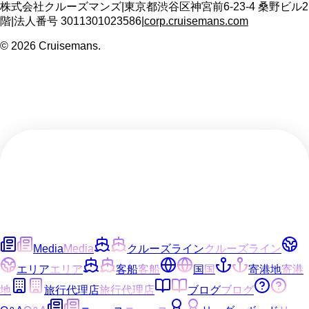
株式会社クルーズマンズ
|
東京都渋谷区神宮前6-23-4 桑野ビル2
階
|
法人番号
3011301023586
|
corp.cruisemans.com
©
2026
Cruisemans.
Media
Media
クルーズライン
クルーズライン
エリア
エリア
客船
客船
国
国
寄港地
寄港
地
旅行代理店
旅行代理店
ブログ
ブログ