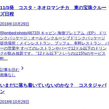
11/3発 コスタ・ネオロマンチカ 東の宝珠クルー
ズ日程
2018年10月29日
![](embed:photo/46733) キャビン 海側プレミアム（EP） ドリ
ンクパッケージ：オールインクルーシブドリンクパッケージ
提供場所：メインレストラン、ブッフェ、有料レストラン、バ
ーの営業中 すべてのレストランやバーで12ドル以下のドリン
クが飲み放題です。 "12ドル以下"というのは15%のサービス
料…
記事を読む
画像なし
いまだに落ち着いていないのかな？ コスタジャパ
ン
2018年10月29日