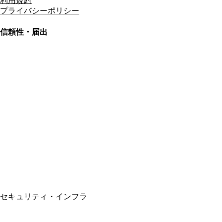
利用規約
プライバシーポリシー
信頼性・届出
総合旅行業務取扱管理者
資格保有
適格請求書発行事業者
T3011301023586
SSL/TLS暗号化通信
セキュリティ・インフラ