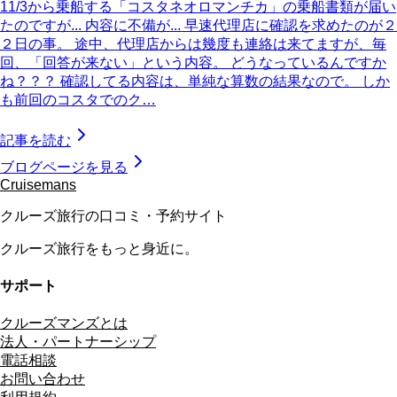
11/3から乗船する「コスタネオロマンチカ」の乗船書類が届い
たのですが... 内容に不備が... 早速代理店に確認を求めたのが２
２日の事。 途中、代理店からは幾度も連絡は来てますが、毎
回、「回答が来ない」という内容。 どうなっているんですか
ね？？？ 確認してる内容は、単純な算数の結果なので。 しか
も前回のコスタでのク…
記事を読む
ブログページを見る
Cruisemans
クルーズ旅行の口コミ・予約サイト
クルーズ旅行をもっと身近に。
サポート
クルーズマンズとは
法人・パートナーシップ
電話相談
お問い合わせ