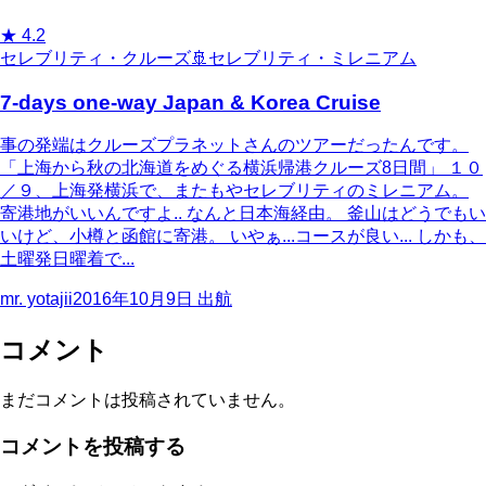
★
4.2
セレブリティ・クルーズ
🚢
セレブリティ・ミレニアム
7-days one-way Japan & Korea Cruise
事の発端はクルーズプラネットさんのツアーだったんです。
「上海から秋の北海道をめぐる横浜帰港クルーズ8日間」 １０
／９、上海発横浜で、またもやセレブリティのミレニアム。
寄港地がいいんですよ.. なんと日本海経由。 釜山はどうでもい
いけど、小樽と函館に寄港。 いやぁ...コースが良い... しかも、
土曜発日曜着で...
mr. yotajii
2016年10月9日
出航
コメント
まだコメントは投稿されていません。
コメントを投稿する