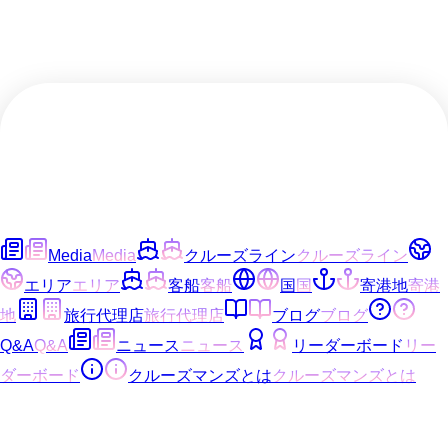
Media
Media
クルーズライン
クルーズライン
エリア
エリア
客船
客船
国
国
寄港地
寄港
地
旅行代理店
旅行代理店
ブログ
ブログ
Q&A
Q&A
ニュース
ニュース
リーダーボード
リー
ダーボード
クルーズマンズとは
クルーズマンズとは