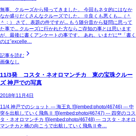
無事、クルーズから帰ってきました。 今回もネタ的にはなか
なか盛りだくさんなクルーズでした。 ※良くも悪くも...（＾
＾；） さて、表題の件ですが... もう随分昔から疑問に思って
た事で... クルーズに行かれた方ならご存知の事とは思います
が、最後に書くアンケートの事です。 あれ、いまだに**「書く
のは"excelle…
記事を読む
画像なし
11/3発 コスタ・ネオロマンチカ 東の宝珠クルー
ズ 神戸での写真
2018年11月4日
11/4 神戸でのショット --- 海王丸 ![](embed:photo/46746) --- 中
突を出航していく飛鳥Ⅱ ![](embed:photo/46747) --- 四突のコス
タ・ネオロマンチカ ![](embed:photo/46748) --- コスタ・ネオロ
マンチカと橋の向こうで出航していく飛鳥Ⅱ奇…