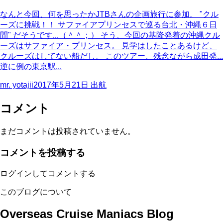
なんと今回、何を思ったかJTBさんの企画旅行に参加。 "クル
ーズに挑戦！！ サファイアプリンセスで巡る台北・沖縄６日
間" だそうです...（＾＾；） そう、今回の基隆発着の沖縄クル
ーズはサファイア・プリンセス。 見学はしたことあるけど、
クルーズはしてない船だし。 このツアー、残念ながら成田発...
逆に例の東京駅...
mr. yotajii
2017年5月21日
出航
コメント
まだコメントは投稿されていません。
コメントを投稿する
ログインしてコメントする
このブログについて
Overseas Cruise Maniacs Blog