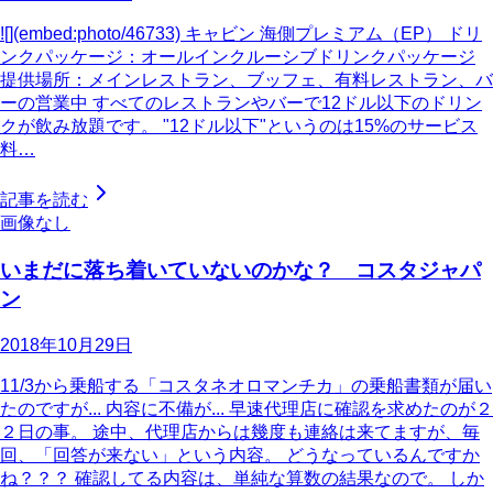
![](embed:photo/46733) キャビン 海側プレミアム（EP） ドリ
ンクパッケージ：オールインクルーシブドリンクパッケージ
提供場所：メインレストラン、ブッフェ、有料レストラン、バ
ーの営業中 すべてのレストランやバーで12ドル以下のドリン
クが飲み放題です。 "12ドル以下"というのは15%のサービス
料…
記事を読む
画像なし
いまだに落ち着いていないのかな？ コスタジャパ
ン
2018年10月29日
11/3から乗船する「コスタネオロマンチカ」の乗船書類が届い
たのですが... 内容に不備が... 早速代理店に確認を求めたのが２
２日の事。 途中、代理店からは幾度も連絡は来てますが、毎
回、「回答が来ない」という内容。 どうなっているんですか
ね？？？ 確認してる内容は、単純な算数の結果なので。 しか