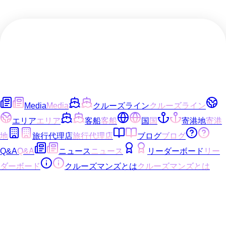
Media
Media
クルーズライン
クルーズライン
エリア
エリア
客船
客船
国
国
寄港地
寄港
地
旅行代理店
旅行代理店
ブログ
ブログ
Q&A
Q&A
ニュース
ニュース
リーダーボード
リー
ダーボード
クルーズマンズとは
クルーズマンズとは