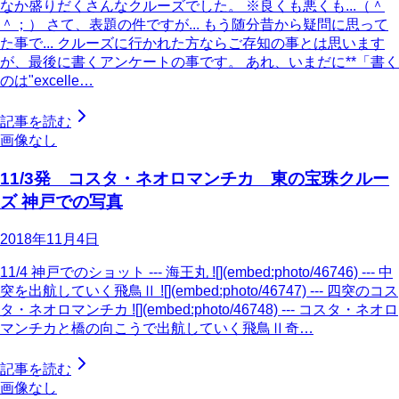
なか盛りだくさんなクルーズでした。 ※良くも悪くも...（＾
＾；） さて、表題の件ですが... もう随分昔から疑問に思って
た事で... クルーズに行かれた方ならご存知の事とは思います
が、最後に書くアンケートの事です。 あれ、いまだに**「書く
のは"excelle…
記事を読む
画像なし
11/3発 コスタ・ネオロマンチカ 東の宝珠クルー
ズ 神戸での写真
2018年11月4日
11/4 神戸でのショット --- 海王丸 ![](embed:photo/46746) --- 中
突を出航していく飛鳥Ⅱ ![](embed:photo/46747) --- 四突のコス
タ・ネオロマンチカ ![](embed:photo/46748) --- コスタ・ネオロ
マンチカと橋の向こうで出航していく飛鳥Ⅱ奇…
記事を読む
画像なし