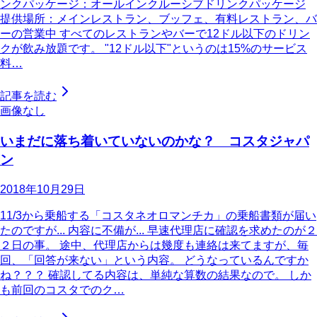
ンクパッケージ：オールインクルーシブドリンクパッケージ
提供場所：メインレストラン、ブッフェ、有料レストラン、バ
ーの営業中 すべてのレストランやバーで12ドル以下のドリン
クが飲み放題です。 "12ドル以下"というのは15%のサービス
料…
記事を読む
画像なし
いまだに落ち着いていないのかな？ コスタジャパ
ン
2018年10月29日
11/3から乗船する「コスタネオロマンチカ」の乗船書類が届い
たのですが... 内容に不備が... 早速代理店に確認を求めたのが２
２日の事。 途中、代理店からは幾度も連絡は来てますが、毎
回、「回答が来ない」という内容。 どうなっているんですか
ね？？？ 確認してる内容は、単純な算数の結果なので。 しか
も前回のコスタでのク…