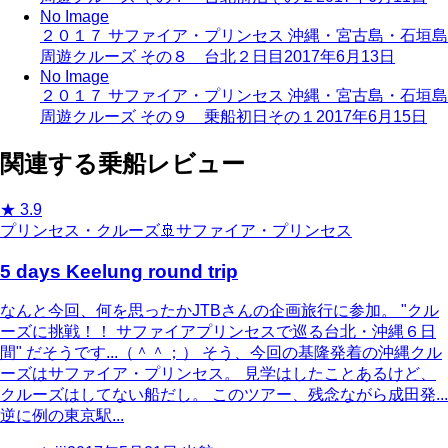
No Image
２０１７ サファイア・プリンセス 沖縄・宮古島・石垣島
周遊クルーズ その８ 台北２日目
2017年6月13日
No Image
２０１７ サファイア・プリンセス 沖縄・宮古島・石垣島
周遊クルーズ その９ 乗船初日その１
2017年6月15日
関連する乗船レビュー
★
3.9
プリンセス・クルーズ
🚢
サファイア・プリンセス
5 days Keelung round trip
なんと今回、何を思ったかJTBさんの企画旅行に参加。 "クル
ーズに挑戦！！ サファイアプリンセスで巡る台北・沖縄６日
間" だそうです...（＾＾；） そう、今回の基隆発着の沖縄クル
ーズはサファイア・プリンセス。 見学はしたことあるけど、
クルーズはしてない船だし。 このツアー、残念ながら成田発...
逆に例の東京駅...