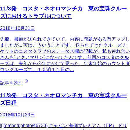
11/3発 コスタ・ネオロマンチカ 東の宝珠クルー
ズにおけるトラブルについて
2018年10月31日
先般、書類が送られてきていて、内容に問題がある旨アップし
ましたが... 実はこういうことです。 送られてきたクルーズチ
ケットのコスタクラブのステータス欄の記載が、私も連れ合い
さんも"アクアマリン"になってたんです。前回のコスタのクル
ーズは、去年から今年にかけて乗った、年末年始のカウントダ
ウンクルーズで、１０泊１１日の…
記事を読む
11/3発 コスタ・ネオロマンチカ 東の宝珠クルー
ズ日程
2018年10月29日
![](embed:photo/46733) キャビン 海側プレミアム（EP） ドリ