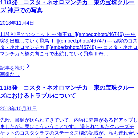
11/3発 コスタ・ネオロマンチカ 東の宝珠クルー
ズ 神戸での写真
2018年11月4日
11/4 神戸でのショット --- 海王丸 ![](embed:photo/46746) --- 中
突を出航していく飛鳥Ⅱ ![](embed:photo/46747) --- 四突のコス
タ・ネオロマンチカ ![](embed:photo/46748) --- コスタ・ネオロ
マンチカと橋の向こうで出航していく飛鳥Ⅱ奇…
記事を読む
画像なし
11/3発 コスタ・ネオロマンチカ 東の宝珠クルー
ズにおけるトラブルについて
2018年10月31日
先般、書類が送られてきていて、内容に問題がある旨アップし
ましたが... 実はこういうことです。 送られてきたクルーズチ
ケットのコスタクラブのステータス欄の記載が、私も連れ合い