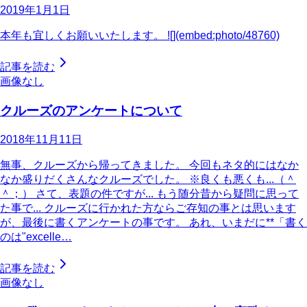
2019年1月1日
本年も宜しくお願いいたします。 ![](embed:photo/48760)
記事を読む
画像なし
クルーズのアンケートについて
2018年11月11日
無事、クルーズから帰ってきました。 今回もネタ的にはなか
なか盛りだくさんなクルーズでした。 ※良くも悪くも...（＾
＾；） さて、表題の件ですが... もう随分昔から疑問に思って
た事で... クルーズに行かれた方ならご存知の事とは思います
が、最後に書くアンケートの事です。 あれ、いまだに**「書く
のは"excelle…
記事を読む
画像なし