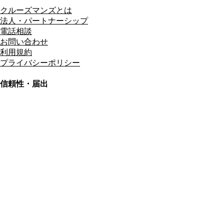
クルーズマンズとは
法人・パートナーシップ
電話相談
お問い合わせ
利用規約
プライバシーポリシー
信頼性・届出
総合旅行業務取扱管理者
資格保有
適格請求書発行事業者
T3011301023586