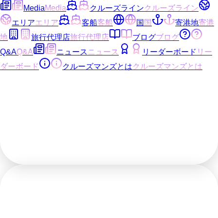
Media
Media
クルーズライン
クルーズライン
エリア
エリア
客船
客船
国
国
寄港地
寄港
地
旅行代理店
旅行代理店
ブログ
ブログ
Q&A
Q&A
ニュース
ニュース
リーダーボード
リー
ダーボード
クルーズマンズとは
クルーズマンズとは