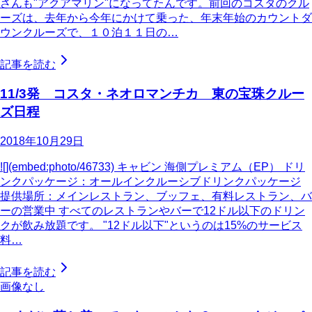
さんも"アクアマリン"になってたんです。前回のコスタのクル
ーズは、去年から今年にかけて乗った、年末年始のカウントダ
ウンクルーズで、１０泊１１日の…
記事を読む
11/3発 コスタ・ネオロマンチカ 東の宝珠クルー
ズ日程
2018年10月29日
![](embed:photo/46733) キャビン 海側プレミアム（EP） ドリ
ンクパッケージ：オールインクルーシブドリンクパッケージ
提供場所：メインレストラン、ブッフェ、有料レストラン、バ
ーの営業中 すべてのレストランやバーで12ドル以下のドリン
クが飲み放題です。 "12ドル以下"というのは15%のサービス
料…
記事を読む
画像なし