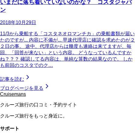
いまだに落ち着いていないのかな？ コスタジャパ
ン
2018年10月29日
11/3から乗船する「コスタネオロマンチカ」の乗船書類が届い
たのですが... 内容に不備が... 早速代理店に確認を求めたのが２
２日の事。 途中、代理店からは幾度も連絡は来てますが、毎
回、「回答が来ない」という内容。 どうなっているんですか
ね？？？ 確認してる内容は、単純な算数の結果なので。 しか
も前回のコスタでのク…
記事を読む
ブログページを見る
Cruisemans
クルーズ旅行の口コミ・予約サイト
クルーズ旅行をもっと身近に。
サポート