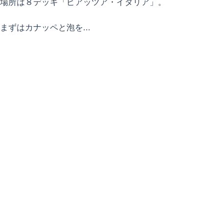
場所は８デッキ「ピアッツア・イタリア」。
まずはカナッペと泡を...