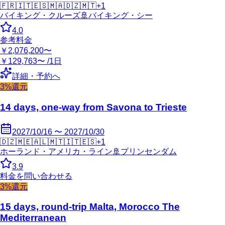
🇫🇷
🇮🇹
🇪🇸
🇲🇦
🇩🇿
🇲🇹
+
1
バイキング・クルーズ
🚢
バイキング・シー
4.0
参考料金
￥2,076,200〜
￥129,763〜 /1日
詳細・予約へ
3%還元
14 days, one-way from Savona to Trieste
2027/10/16 〜 2027/10/30
🇩🇿
🇲🇪
🇦🇱
🇲🇹
🇮🇹
🇪🇸
+
1
ホーランド・アメリカ・ライン
🚢
プリンセンダム
3.9
料金を問い合わせる
3%還元
15 days, round-trip Malta, Morocco The
Mediterranean