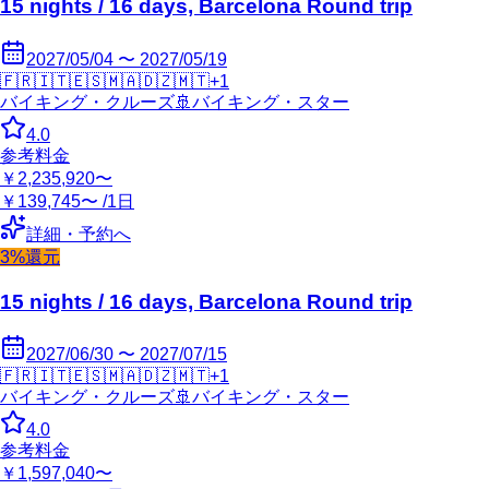
15 nights / 16 days, Barcelona Round trip
2027/05/04 〜 2027/05/19
🇫🇷
🇮🇹
🇪🇸
🇲🇦
🇩🇿
🇲🇹
+
1
バイキング・クルーズ
🚢
バイキング・スター
4.0
参考料金
￥2,235,920〜
￥139,745〜 /1日
詳細・予約へ
3%還元
15 nights / 16 days, Barcelona Round trip
2027/06/30 〜 2027/07/15
🇫🇷
🇮🇹
🇪🇸
🇲🇦
🇩🇿
🇲🇹
+
1
バイキング・クルーズ
🚢
バイキング・スター
4.0
参考料金
￥1,597,040〜