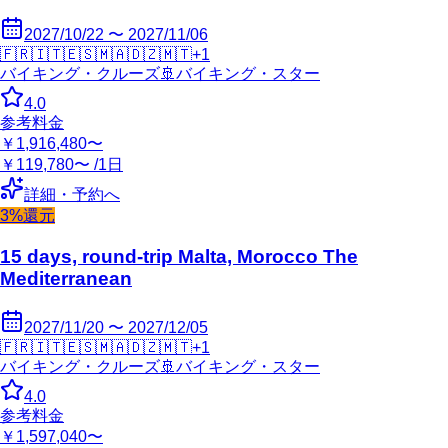
2027/10/22 〜 2027/11/06
🇫🇷
🇮🇹
🇪🇸
🇲🇦
🇩🇿
🇲🇹
+
1
バイキング・クルーズ
🚢
バイキング・スター
4.0
参考料金
￥1,916,480〜
￥119,780〜 /1日
詳細・予約へ
3%還元
15 days, round-trip Malta, Morocco The
Mediterranean
2027/11/20 〜 2027/12/05
🇫🇷
🇮🇹
🇪🇸
🇲🇦
🇩🇿
🇲🇹
+
1
バイキング・クルーズ
🚢
バイキング・スター
4.0
参考料金
￥1,597,040〜