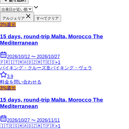
絞り込み
1
アルジェリア
すべてクリア
3%還元
15 days, round-trip Malta, Morocco The
Mediterranean
2026/10/12 〜 2026/10/27
🇫🇷
🇮🇹
🇲🇦
🇩🇿
🇲🇹
🇪🇸
+
1
バイキング・クルーズ
🚢
バイキング・ヴェラ
3.9
料金を問い合わせる
3%還元
15 days, round-trip Malta, Morocco The
Mediterranean
2026/10/27 〜 2026/11/11
🇮🇹
🇪🇸
🇲🇦
🇩🇿
🇲🇹
🇫🇷
+
1