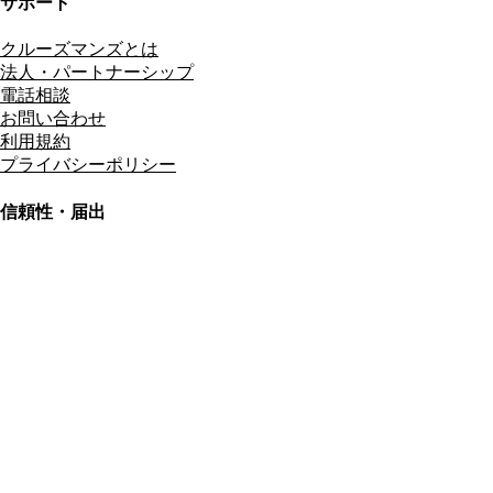
サポート
クルーズマンズとは
法人・パートナーシップ
電話相談
お問い合わせ
利用規約
プライバシーポリシー
信頼性・届出
総合旅行業務取扱管理者
資格保有
適格請求書発行事業者
T3011301023586