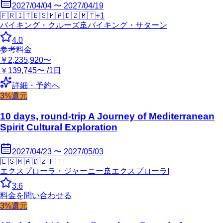
2027/04/04 〜 2027/04/19
🇫🇷
🇮🇹
🇪🇸
🇲🇦
🇩🇿
🇲🇹
+
1
バイキング・クルーズ
🚢
バイキング・サターン
4.0
参考料金
￥2,235,920〜
￥139,745〜 /1日
詳細・予約へ
3%還元
10 days, round-trip A Journey of Mediterranean
Spirit Cultural Exploration
2027/04/23 〜 2027/05/03
🇪🇸
🇲🇦
🇩🇿
🇵🇹
エクスプローラ・ジャーニー
🚢
エクスプローラI
3.6
料金を問い合わせる
3%還元