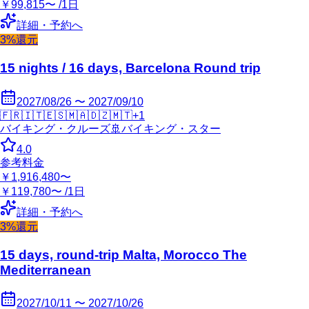
￥99,815〜 /1日
詳細・予約へ
3%還元
15 nights / 16 days, Barcelona Round trip
2027/08/26 〜 2027/09/10
🇫🇷
🇮🇹
🇪🇸
🇲🇦
🇩🇿
🇲🇹
+
1
バイキング・クルーズ
🚢
バイキング・スター
4.0
参考料金
￥1,916,480〜
￥119,780〜 /1日
詳細・予約へ
3%還元
15 days, round-trip Malta, Morocco The
Mediterranean
2027/10/11 〜 2027/10/26