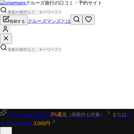
Cruisemans
クルーズ旅行の口コミ・予約サイト
クルーズマンズとは
投稿する
サイトからの予約で
3%還元
（掲載外も対象）
または
口
コミ投稿で最大
3,000円