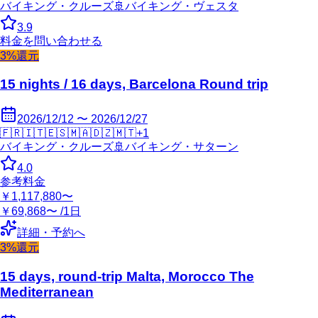
バイキング・クルーズ
🚢
バイキング・ヴェスタ
3.9
料金を問い合わせる
3%還元
15 nights / 16 days, Barcelona Round trip
2026/12/12 〜 2026/12/27
🇫🇷
🇮🇹
🇪🇸
🇲🇦
🇩🇿
🇲🇹
+
1
バイキング・クルーズ
🚢
バイキング・サターン
4.0
参考料金
￥1,117,880〜
￥69,868〜 /1日
詳細・予約へ
3%還元
15 days, round-trip Malta, Morocco The
Mediterranean