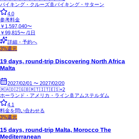
バイキング・クルーズ
🚢
バイキング・サターン
4.0
参考料金
￥1,597,040〜
￥99,815〜 /1日
詳細・予約へ
3%還元
19 days, round-trip Discovering North Africa
Malta
2027/02/01 〜 2027/02/20
🇲🇦
🇩🇿
🇬🇧
🇲🇹
🇮🇹
🇪🇸
+
2
ホーランド・アメリカ・ライン
🚢
アムステルダム
4.1
料金を問い合わせる
3%還元
15 days, round-trip Malta, Morocco The
Mediterranean