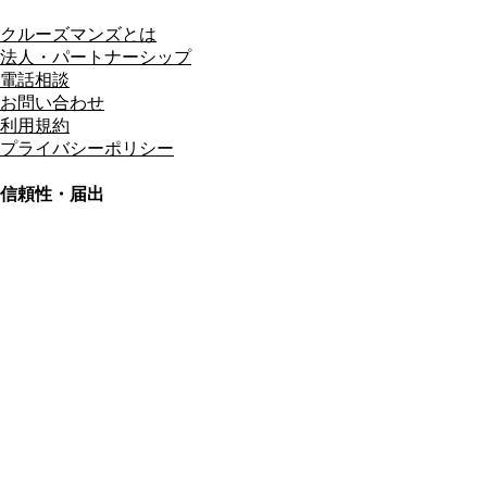
クルーズマンズとは
法人・パートナーシップ
電話相談
お問い合わせ
利用規約
プライバシーポリシー
信頼性・届出
総合旅行業務取扱管理者
資格保有
適格請求書発行事業者
T3011301023586