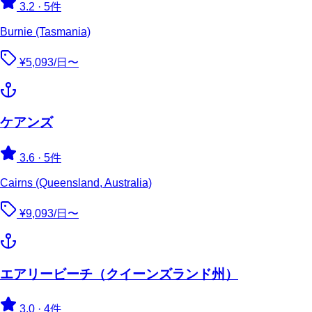
3.2
·
5件
Burnie (Tasmania)
¥5,093/日〜
ケアンズ
3.6
·
5件
Cairns (Queensland, Australia)
¥9,093/日〜
エアリービーチ（クイーンズランド州）
3.0
·
4件