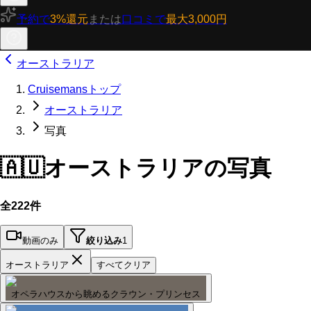
予約で
3%還元
または
口コミで
最大3,000円
オーストラリア
Cruisemansトップ
オーストラリア
写真
🇦🇺
オーストラリアの写真
全222件
動画のみ
絞り込み
1
オーストラリア
すべてクリア
オペラハウスから眺めるクラウン・プリンセス