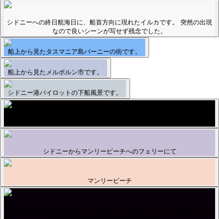
シドニーへの終日航海日に、船首方向に現れたイルカです。 突然の出現
なので良いシーンが写せず残念でした。
船上から見たタスマニア島バーニーの街です。
船上から見たメルボルン市です。
シドニー港パイロットの下船風景です。
マンリービーチからシドニーへの帰り。二階建てバス。
シドニーからマンリービーチへのフェリーにて
マンリービーチ
4泊だけのクルーズも終わり、例によって早朝のシドニー入港です。 今回
は本当に短かった。もっと乗りたい。