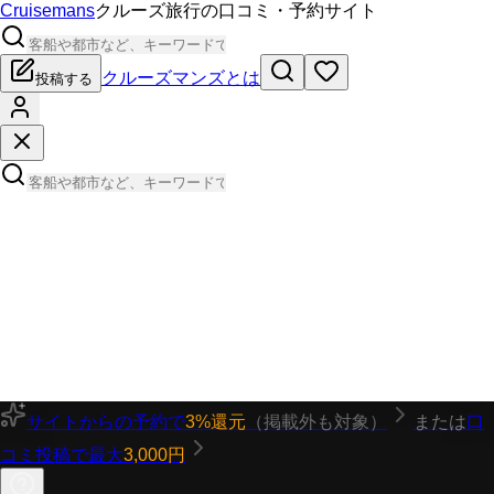
Cruisemans
クルーズ旅行の口コミ・予約サイト
クルーズマンズとは
投稿する
サイトからの予約で
3%還元
（掲載外も対象）
または
口
コミ投稿で最大
3,000円