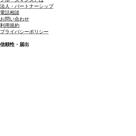
法人・パートナーシップ
電話相談
お問い合わせ
利用規約
プライバシーポリシー
信頼性・届出
総合旅行業務取扱管理者
資格保有
適格請求書発行事業者
T3011301023586
SSL/TLS暗号化通信