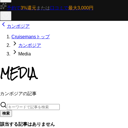
予約で
3%還元
または
口コミで
最大3,000円
カンボジア
Cruisemansトップ
カンボジア
Media
MEDIA
カンボジアの記事
検索
該当する記事はありません