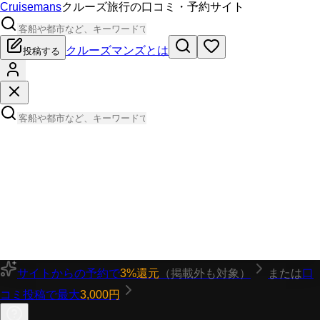
Cruisemans
クルーズ旅行の口コミ・予約サイト
クルーズマンズとは
投稿する
サイトからの予約で
3%還元
（掲載外も対象）
または
口
コミ投稿で最大
3,000円