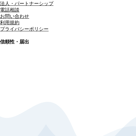
法人・パートナーシップ
電話相談
お問い合わせ
利用規約
プライバシーポリシー
信頼性・届出
総合旅行業務取扱管理者
資格保有
適格請求書発行事業者
T3011301023586
SSL/TLS暗号化通信