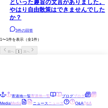
といった趣旨の文言がありました。
やはり自由散策はできませんでした
か？
3
件の回答
1〜1件を表示（全1件）
前へ
1
次へ
寄港地一覧
寄港地一覧
ブログ
ブログ
Media
Media
ニュース
ニュース
Q&A
Q&A