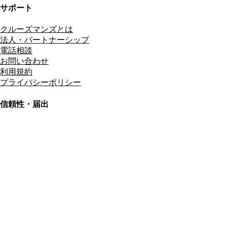
サポート
クルーズマンズとは
法人・パートナーシップ
電話相談
お問い合わせ
利用規約
プライバシーポリシー
信頼性・届出
総合旅行業務取扱管理者
資格保有
適格請求書発行事業者
T3011301023586