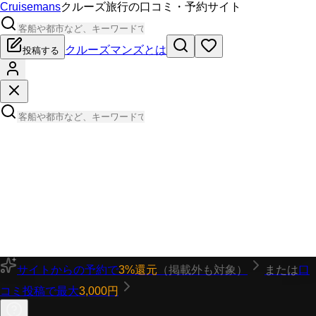
Cruisemans
クルーズ旅行の口コミ・予約サイト
クルーズマンズとは
投稿する
サイトからの予約で
3%還元
（掲載外も対象）
または
口
コミ投稿で最大
3,000円