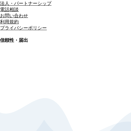
法人・パートナーシップ
電話相談
お問い合わせ
利用規約
プライバシーポリシー
信頼性・届出
総合旅行業務取扱管理者
資格保有
適格請求書発行事業者
T3011301023586
SSL/TLS暗号化通信