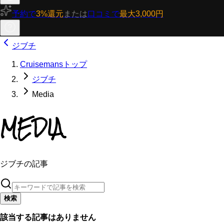
予約で
3%還元
または
口コミで
最大3,000円
ジブチ
Cruisemansトップ
ジブチ
Media
MEDIA
ジブチの記事
検索
該当する記事はありません