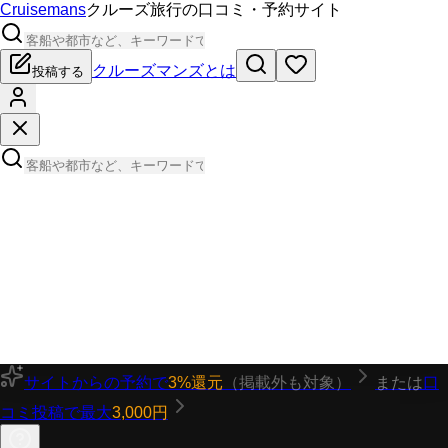
Cruisemans
クルーズ旅行の口コミ・予約サイト
クルーズマンズとは
投稿する
サイトからの予約で
3%還元
（掲載外も対象）
または
口
コミ投稿で最大
3,000円