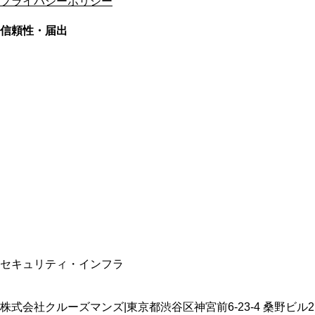
プライバシーポリシー
信頼性・届出
総合旅行業務取扱管理者
資格保有
適格請求書発行事業者
T3011301023586
SSL/TLS暗号化通信
セキュリティ・インフラ
株式会社クルーズマンズ
|
東京都渋谷区神宮前6-23-4 桑野ビル2