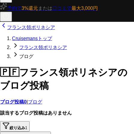
予約で
3%還元
または
口コミで
最大3,000円
フランス領ポリネシア
Cruisemansトップ
フランス領ポリネシア
ブログ
🇵🇫
フランス領ポリネシアの
ブログ投稿
ブログ投稿
0
|
ブログ
該当するブログ投稿はありません
絞り込み
1