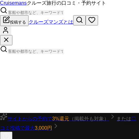
Cruisemans
クルーズ旅行の口コミ・予約サイト
クルーズマンズとは
投稿する
サイトからの予約で
3%還元
（掲載外も対象）
または
口
コミ投稿で最大
3,000円