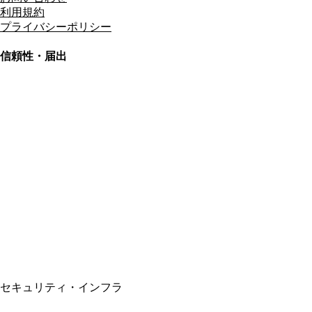
利用規約
プライバシーポリシー
信頼性・届出
総合旅行業務取扱管理者
資格保有
適格請求書発行事業者
T3011301023586
SSL/TLS暗号化通信
セキュリティ・インフラ