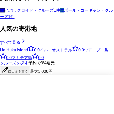
🎓
ハパックロイド・クルーズ
1
件
🎨
ポール・ゴーギャン・クル
ーズ
1
件
人気の寄港地
すべて見る
Ua Huka Island
0.0
イル・オストラル
0.0
ウア・プー島
0.0
マカテア島
0.0
クルーズを探す
予約で3%還元
最大3,000円
口コミを書く