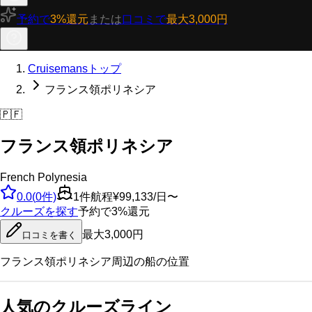
予約で
3%還元
または
口コミで
最大3,000円
Cruisemansトップ
フランス領ポリネシア
🇵🇫
フランス領ポリネシア
French Polynesia
0.0
(
0
件)
1
件航程
¥99,133/日〜
クルーズを探す
予約で3%還元
最大3,000円
口コミを書く
フランス領ポリネシア
周辺の船の位置
人気のクルーズライン