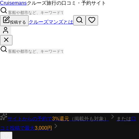
Cruisemans
クルーズ旅行の口コミ・予約サイト
クルーズマンズとは
投稿する
サイトからの予約で
3%還元
（掲載外も対象）
または
口
コミ投稿で最大
3,000円